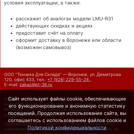
условия эксплуатации, а также:
расскажет об аналогах модели LMU-R31
действующих скидках и акциях
предоставит счёт на оплату
оформит доставку в Воронеже или области
(возможен самовывоз)
ООО "Техника Для Склада" — Воронеж, ул. Димитрова
120, офис 433,
тел.:
+7 (928) 229-55-24
,
E-mail:
zakaz@pt-36.ru
Сайт использует файлы cookie, обеспечивающие
Информация на сайте носит исключительно
информационный характер и ни при каких условиях не
его функционирование и анонимную статистику
является публичной офертой.
Политика
посещений. Продолжая использование сайта, вы
конфиденциальности
.
соглашаетесь с использованием файлов cookie и
Производители оставляют за собой право вносить
Политикой конфиденциальности
изменения в конструкцию и внешний вид техники, не
ухудшающие ее эксплуатационные качества.