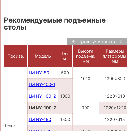
Рекомендуемые подъемные
столы
← Прокручивается →
Высота
Размеры
Г/п,
Произв.
Модель
подъема,
платформы,
кг
мм
мм
LM NY-50
500
1010
1300x800
LM NY-100-1
LM NY-100-2
1000
1220x610
LM NY-100-3
990
1220x1220
LM NY-150
1500
1220x915
Lema