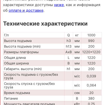
характеристики доступны
ниже
, как и информация
об
оплате и доставке
.
Технические характеристики
Г/п
Q
кг
1000
Высота подъема
h3
мм
990
Высота подъема (min)
h13
мм
200
Размеры платформы
AxB
мм
1220x1220
Общая длина
L
мм
1220
Общая ширина
B
мм
1220
Габаритн. высота (min)
h1
мм
200
Скорость подъема с грузом/без
м/с
0,039
груза
Скорость спуска с грузом/без
м/с
0,064
груза
Время подъема
сек
20
Питание
В
380
Мощность двигателя подъема
кВт
0,75