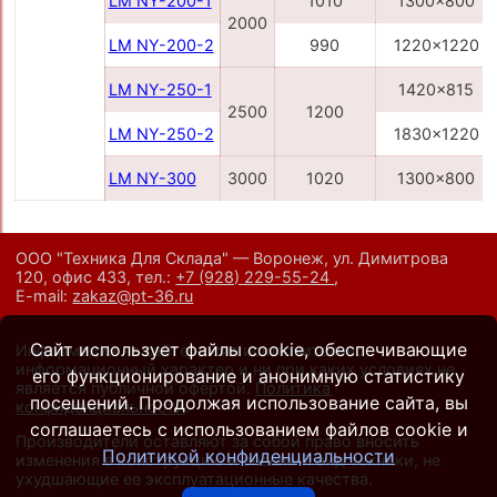
LM NY-200-1
1010
1300x800
2000
LM NY-200-2
990
1220x1220
LM NY-250-1
1420x815
2500
1200
LM NY-250-2
1830x1220
LM NY-300
3000
1020
1300x800
ООО "Техника Для Склада" — Воронеж, ул. Димитрова
120, офис 433,
тел.:
+7 (928) 229-55-24
,
E-mail:
zakaz@pt-36.ru
Сайт использует файлы cookie, обеспечивающие
Информация на сайте носит исключительно
информационный характер и ни при каких условиях не
его функционирование и анонимную статистику
является публичной офертой.
Политика
посещений. Продолжая использование сайта, вы
конфиденциальности
.
соглашаетесь с использованием файлов cookie и
Производители оставляют за собой право вносить
Политикой конфиденциальности
изменения в конструкцию и внешний вид техники, не
ухудшающие ее эксплуатационные качества.