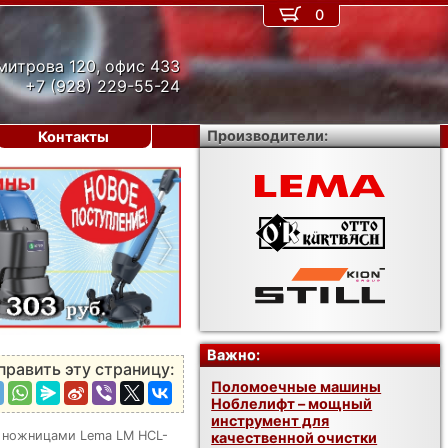
0
митрова 120, офис 433
+7 (928) 229-55-24
Производители:
Контакты
›
Важно:
править эту страницу:
Поломоечные машины
Ноблелифт – мощный
инструмент для
 ножницами Lema LM HCL-
качественной очистки