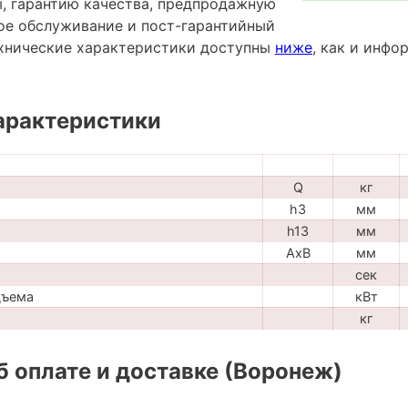
ы, гарантию качества, предпродажную
ное обслуживание и пост-гарантийный
хнические характеристики доступны
ниже
, как и инф
арактеристики
Q
кг
h3
мм
h13
мм
AxB
мм
сек
дъема
кВт
кг
 оплате и доставке (Воронеж)