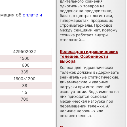
длительного хранения
однотипных товаров на
поддонах на предприятиях,
ормация об
оплате и
базах, в центрах логистики,
гипермаркетах, продающих
стройматериалы. Проходов
между секциями нет, поэтому
техника работает внутри
стеллажей....
Колеса для гидравлических
429502032
тележек. Особенности
1500
выбора
1600
Колеса для гидравлических
335
тележек должны выдерживать
значительные статистические,
1600x1200
динамические и ударные
38
нагрузки при интенсивной
эксплуатации. Ведь именно на
1,5
них приходится основная
700
механическая нагрузка при
перемещении тележки. А
наличие неровных или
некачественных...