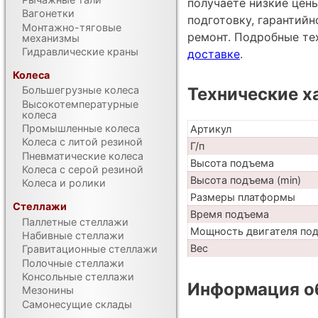
получаете низкие цен
Вагонетки
подготовку, гарантий
Монтажно-тяговые
ремонт. Подробные те
механизмы
Гидравлические краны
доставке
.
Колеса
Технические х
Большегрузные колеса
Высокотемпературные
колеса
Промышленные колеса
Артикул
Колеса с литой резиной
Г/п
Пневматические колеса
Высота подъема
Колеса с серой резиной
Высота подъема (min)
Колеса и ролики
Размеры платформы
Стеллажи
Время подъема
Паллетные стеллажи
Мощность двигателя по
Набивные стеллажи
Вес
Гравитационные стеллажи
Полочные стеллажи
Консольные стеллажи
Информация об
Мезонины
Самонесущие склады