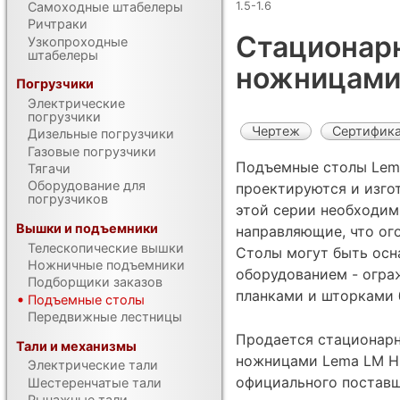
1.5-1.6
Самоходные штабелеры
Ричтраки
Стационар
Узкопроходные
штабелеры
ножницами 
Погрузчики
Электрические
погрузчики
Чертеж
Сертифик
Дизельные погрузчики
Газовые погрузчики
Подъемные столы Lema
Тягачи
Оборудование для
проектируются и изгот
погрузчиков
этой серии необходим
Вышки и подъемники
направляющие, что ог
Телескопические вышки
Столы могут быть ос
Ножничные подъемники
оборудованием - огра
Подборщики заказов
планками и шторками б
Подъемные столы
Передвижные лестницы
Продается стационар
Тали и механизмы
ножницами Lema LM HCL
Электрические тали
официального поставщ
Шестеренчатые тали
Рычажные тали