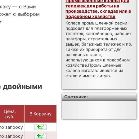
Промышленные колеса для
тележек для работы на
аявку — с Вами
производстве, складах или в
ожет с выбором
подсобном хозяйстве
:
Колеса промышленной серии
подходят для платформенных
тележек, контейнеров, рабочих
платформ, строительных
вышек, багажных тележек и пр.
Также их приобретают для
различных тачек,
использующихся в подсобном
хозяйстве.Промышленные
колеса изготавливаются из
стали и имеют литую...
с двойными
Счетчики:
Цена,
В Корзину
руб.
по запросу
по запросу