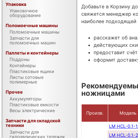
Упаковка
Добавьте в Корзину д
Упаковочное
свяжется менеджер ко
оборудование
наиболее подходящей 
Поломоечные машины
Поломоечные машины
расскажет об ана
Запчасти для
поломоечных машин
действующих ски
предоставит счёт
Паллеты и контейнеры
оформит доставк
Поддоны
Контейнеры
Пластиковые ящики
Листы сотовые
полимерные
Рекомендуемы
ножницами
Прочее
Аккумуляторы
Пластиковые емкости
Весы электрические
Произв.
Модель
Запчасти для складской
техники
LM HCL-0.1-1
Запчасти для
LM HCL-0.1-2
гидравлических тележек