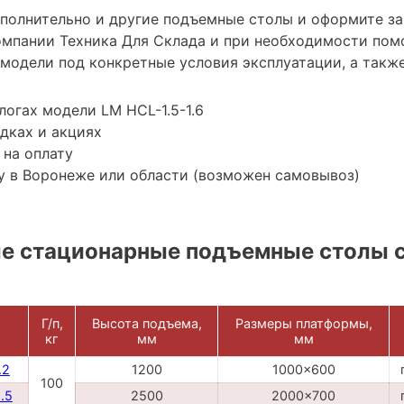
ополнительно и другие подъемные столы и оформите з
мпании Техника Для Склада и при необходимости пом
модели под конкретные условия эксплуатации, а также
логах модели LM HCL-1.5-1.6
дках и акциях
 на оплату
у в Воронеже или области (возможен самовывоз)
е стационарные подъемные столы 
Г/п,
Высота подъема,
Размеры платформы,
кг
мм
мм
.2
1200
1000x600
100
.5
2500
2000x700