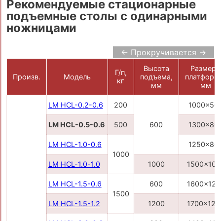
Рекомендуемые стационарные
подъемные столы с одинарными
ножницами
← Прокручивается →
Высота
Размер
Г/п,
Произв.
Модель
подъема,
платформ
кг
мм
мм
LM HCL-0.2-0.6
200
1000x50
LM HCL-0.5-0.6
500
600
1300x80
LM HCL-1.0-0.6
1250x80
1000
LM HCL-1.0-1.0
1000
1500x100
LM HCL-1.5-0.6
600
1600x120
1500
LM HCL-1.5-1.2
1200
1700x120