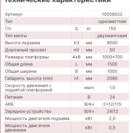
Артикул
10059022
Тип
одноместная
Г/п
Q
кг
150
Тип мачты
двухмачтовая
Высота подъема
h3
мм
9000
Дорожный просвет
m1
мм
50
Размеры платформы
AxB
мм
1000x700
Общая длина
L
мм
1500
Общая ширина
B
мм
1000
Габаритн. высота (min)
h1
мм
2080
Скорость движения с
км/ч
1,0
поднятой платформой
Питание
В
24
АКБ
В/Ач
2x12/115
Зарядное устройство
В/Ач
24/12
Мощность двигателя подъема
кВт
2,0
Мощность двигателя
кВт
0,5
движения