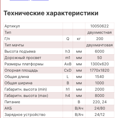
Технические характеристики
Артикул
10050622
Тип
двухместная
Г/п
Q
кг
200
Тип мачты
двухмачтовая
Высота подъема
h3
мм
6000
Дорожный просвет
m1
мм
50
Размеры платформы
AxB
мм
1300х620
Опорная площадь
CxD
мм
1770х1820
Общая длина
L
мм
1540
Общая ширина
B
мм
1000
Габаритн. высота (min)
h1
мм
2000
Габаритн. высота (max)
h4
мм
8000
Питание
В
220, 24
АКБ
В/Ач
24/80
Зарядное устройство
В/Ач
24/12