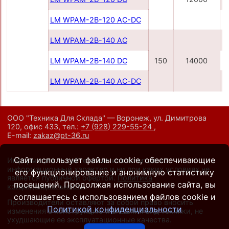
LM WPAM-2B-120 AC-DC
LM WPAM-2B-140 AC
LM WPAM-2B-140 DC
150
14000
LM WPAM-2B-140 AC-DC
ООО "Техника Для Склада" — Воронеж, ул. Димитрова
120, офис 433,
тел.:
+7 (928) 229-55-24
,
E-mail:
zakaz@pt-36.ru
Сайт использует файлы cookie, обеспечивающие
Информация на сайте носит исключительно
информационный характер и ни при каких условиях не
его функционирование и анонимную статистику
является публичной офертой.
Политика
посещений. Продолжая использование сайта, вы
конфиденциальности
.
соглашаетесь с использованием файлов cookie и
Производители оставляют за собой право вносить
Политикой конфиденциальности
изменения в конструкцию и внешний вид техники, не
ухудшающие ее эксплуатационные качества.