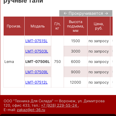
ручные тали
← Прокручивается →
Высота
Г/п,
Цена,
Произв.
Модель
подъема,
кг
руб.
К
мм
LMT-07515L
1500
по запросу
LMT-07503L
3000
по запросу
Lema
LMT-07506L
750
6000
по запросу
LMT-07509L
9000
по запросу
LMT-07512L
12000
по запросу
ООО "Техника Для Склада" — Воронеж, ул. Димитрова
120, офис 433,
тел.:
+7 (928) 229-55-24
,
E-mail:
zakaz@pt-36.ru