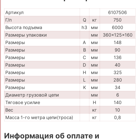
Артикул
6107506
Г/п
Q
кг
750
Высота подъема
h3
мм
6000
Размеры упаковки
мм
360x125x160
Размеры
A
мм
148
Размеры
B
мм
90
Размеры
C
мм
136
Размеры
D
мм
40
Размеры
H
мм
325
Размеры
L
мм
280
Размеры
K
мм
34
Диаметр грузовой цепи
мм
6
Тяговое усилие
H
140
Вес
кг
10
Масса 1-го метра цепи(троса)
кг
0,8
Информация об оплате и