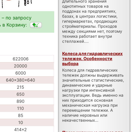
длительного хранения
однотипных товаров на
поддонах на предприятиях,
базах, в центрах логистики,
 – по запросу
гипермаркетах, продающих
 в Корзину:
стройматериалы. Проходов
между секциями нет, поэтому
техника работает внутри
стеллажей....
Колеса для гидравлических
тележек. Особенности
622006
выбора
20000
Колеса для гидравлических
6000
тележек должны выдерживать
640x380x640
значительные статистические,
динамические и ударные
215
нагрузки при интенсивной
650
эксплуатации. Ведь именно на
них приходится основная
890
механическая нагрузка при
110
перемещении тележки. А
наличие неровных или
85
некачественных...
10
414x2