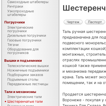
Самоходные штабелеры
Шестеренч
Ричтраки
Узкопроходные
штабелеры
Чертеж
Паспорт
Погрузчики
Электрические
погрузчики
Таль ручная шестеренн
Дизельные погрузчики
предназначена для под
Газовые погрузчики
подвесного монорельс
Тягачи
комплектации кошкой)
Оборудование для
погрузчиков
монтажных, строитель
отраслях промышленно
Вышки и подъемники
кошкой также применя
Телескопические вышки
Ножничные подъемники
и механизма передвиж
Подборщики заказов
крана. Таль может экс
Подъемные столы
помещении, так и на о
Передвижные лестницы
Тали и механизмы
Продается шестеренча
Электрические тали
Воронеже - покупая у
Шестеренчатые тали
Техника Для Склада, В
Рычажные тали