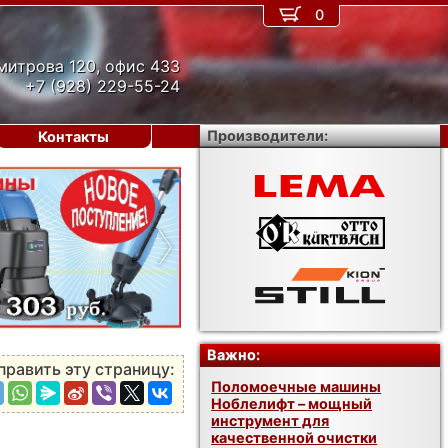
0
митрова 120, офис 433
+7 (928) 229-55-24
Производители:
Контакты
›
Важно:
править эту страницу:
Поломоечные машины
Ноблелифт – мощный
инструмент для
качественной очистки