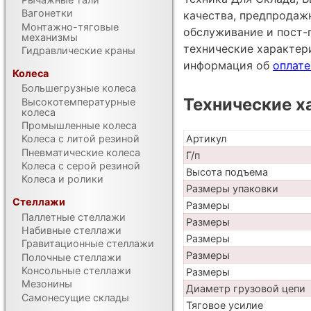
Вагонетки
качества, предпродаж
Монтажно-тяговые
обслуживание и пост-
механизмы
технические характе
Гидравлические краны
информация об
оплате
Колеса
Большегрузные колеса
Технические х
Высокотемпературные
колеса
Промышленные колеса
Артикул
Колеса с литой резиной
Пневматические колеса
Г/п
Колеса с серой резиной
Высота подъема
Колеса и ролики
Размеры упаковки
Стеллажи
Размеры
Паллетные стеллажи
Размеры
Набивные стеллажи
Размеры
Гравитационные стеллажи
Размеры
Полочные стеллажи
Консольные стеллажи
Размеры
Мезонины
Диаметр грузовой цепи
Самонесущие склады
Тяговое усилие