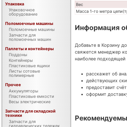
Упаковка
Вес
Упаковочное
Масса 1-го метра цепи(т
оборудование
Поломоечные машины
Информация об
Поломоечные машины
Запчасти для
поломоечных машин
Добавьте в Корзину д
Паллеты и контейнеры
свяжется менеджер ко
Поддоны
наиболее подходящей 
Контейнеры
Пластиковые ящики
Листы сотовые
расскажет об ан
полимерные
действующих ски
Прочее
предоставит счёт
Аккумуляторы
оформит доставк
Пластиковые емкости
Весы электрические
Запчасти для складской
техники
Рекомендуемы
Запчасти для
гидравлических тележек