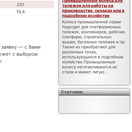
Промышленные колеса для
251
тележек для работы на
производстве, складах или в
19,4
подсобном хозяйстве
Колеса промышленной серии
подходят для платформенных
тележек, контейнеров, рабочих
платформ, строительных
вышек, багажных тележек и пр.
 заявку — с Вами
Также их приобретают для
различных тачек,
ожет с выбором
использующихся в подсобном
:
хозяйстве.Промышленные
колеса изготавливаются из
стали и имеют литую...
Счетчики: