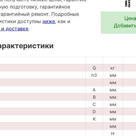
ную подготовку, гарантийное
гарантийный ремонт. Подробные
Цена
ристики доступны
ниже
, как и
Добавить
 и доставке
.
арактеристики
Q
кг
h3
мм
мм
A
мм
B
мм
C
мм
D
мм
K
мм
мм
H