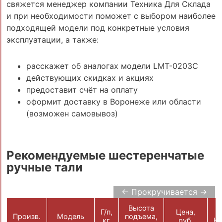
свяжется менеджер компании Техника Для Склада
и при необходимости поможет с выбором наиболее
подходящей модели под конкретные условия
эксплуатации, а также:
расскажет об аналогах модели LMT-0203C
действующих скидках и акциях
предоставит счёт на оплату
оформит доставку в Воронеже или области
(возможен самовывоз)
Рекомендуемые шестеренчатые
ручные тали
← Прокручивается →
Высота
Г/п,
Цена,
Произв.
Модель
подъема,
кг
руб.
Ко