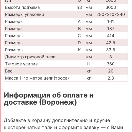
Г/п
Q
кг
2000
Высота подъема
h3
мм
3000
Размеры упаковки
мм
280x210x240
Размеры
A
мм
161
Размеры
B
мм
187
Размеры
C
мм
414
Размеры
D
мм
42,5
Размеры
K
мм
33,5
Диаметр грузовой цепи
мм
8
Тяговое усилие
H
360
Вес
кг
20
Масса 1-го метра цепи(троса)
кг
2,3
Информация об оплате и
доставке (Воронеж)
Добавьте в Корзину дополнительно и другие
шестеренчатые тали и оформите заявку — с Вами