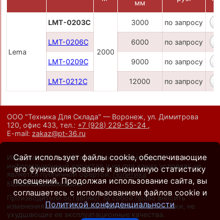
мм
LMT-0203C
3000
по запросу
LMT-0206C
6000
по запросу
Lema
2000
LMT-0209C
9000
по запросу
LMT-0212C
12000
по запросу
ООО "Техника Для Склада" — Воронеж, ул. Димитрова
120, офис 433,
тел.:
+7 (928) 229-55-24
,
E-mail:
zakaz@pt-36.ru
Сайт использует файлы cookie, обеспечивающие
Информация на сайте носит исключительно
информационный характер и ни при каких условиях не
его функционирование и анонимную статистику
является публичной офертой.
Политика
посещений. Продолжая использование сайта, вы
конфиденциальности
.
соглашаетесь с использованием файлов cookie и
Производители оставляют за собой право вносить
Политикой конфиденциальности
изменения в конструкцию и внешний вид техники, не
ухудшающие ее эксплуатационные качества.