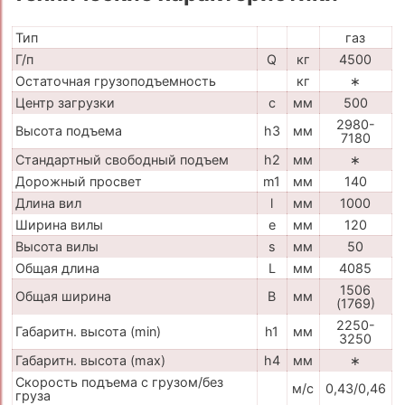
Тип
газ
Г/п
Q
кг
4500
Остаточная грузоподъемность
кг
∗
Центр загрузки
c
мм
500
2980-
Высота подъема
h3
мм
7180
Стандартный свободный подъем
h2
мм
∗
Дорожный просвет
m1
мм
140
Длина вил
l
мм
1000
Ширина вилы
e
мм
120
Высота вилы
s
мм
50
Общая длина
L
мм
4085
1506
Общая ширина
B
мм
(1769)
2250-
Габаритн. высота (min)
h1
мм
3250
Габаритн. высота (max)
h4
мм
∗
Скорость подъема с грузом/без
м/с
0,43/0,46
груза