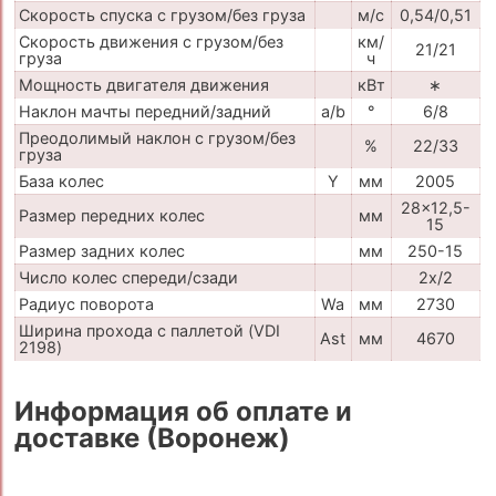
Скорость спуска с грузом/без груза
м/с
0,54/0,51
Скорость движения с грузом/без
км/
21/21
груза
ч
Мощность двигателя движения
кВт
∗
Наклон мачты передний/задний
a/b
°
6/8
Преодолимый наклон с грузом/без
%
22/33
груза
База колес
Y
мм
2005
28x12,5-
Размер передних колес
мм
15
Размер задних колес
мм
250-15
Число колес спереди/сзади
2x/2
Радиус поворота
Wa
мм
2730
Ширина прохода с паллетой (VDI
Ast
мм
4670
2198)
Информация об оплате и
доставке (Воронеж)