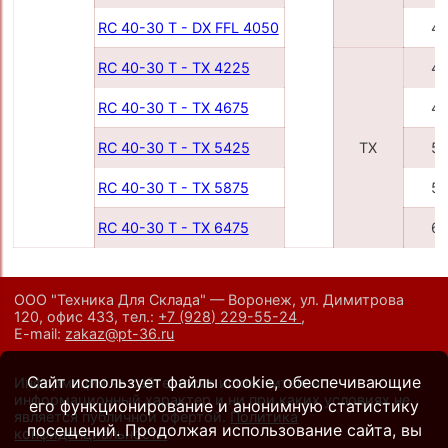
RC 40-30 T - DX FFL 4050
4
RC 40-30 T - TX 4225
4
RC 40-30 T - TX 4675
4
RC 40-30 T - TX 5425
TX
5
RC 40-30 T - TX 5875
5
RC 40-30 T - TX 6475
6
ООО "Техника Для Склада" — Воронеж, ул. Димитрова
120, офис 433,
тел.:
+7 (928) 229-55-24
,
E-mail:
zakaz@pt-36.ru
Сайт использует файлы cookie, обеспечивающие
Информация на сайте носит исключительно
информационный характер и ни при каких условиях не
его функционирование и анонимную статистику
является публичной офертой.
Политика
посещений. Продолжая использование сайта, вы
конфиденциальности
.