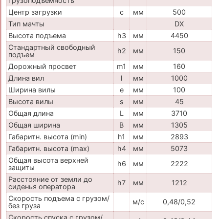
грузоподъемность
Центр загрузки
c
мм
500
Тип мачты
DX
Высота подъема
h3
мм
4450
Стандартный свободный
h2
мм
150
подъем
Дорожный просвет
m1
мм
160
Длина вил
l
мм
1000
Ширина вилы
e
мм
100
Высота вилы
s
мм
45
Общая длина
L
мм
3710
Общая ширина
B
мм
1305
Габаритн. высота (min)
h1
мм
2893
Габаритн. высота (max)
h4
мм
5073
Общая высота верхней
h6
мм
2222
защиты
Расстояние от земли до
h7
мм
1212
сиденья оператора
Скорость подъема с грузом/
м/с
0,48/0,52
без груза
Скорость спуска с грузом/