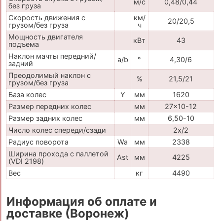
м/с
0,48/0,44
без груза
Скорость движения с
км/
20/20,5
грузом/без груза
ч
Мощность двигателя
кВт
43
подъема
Наклон мачты передний/
a/b
°
4,30/6
задний
Преодолимый наклон с
%
21,5/21
грузом/без груза
База колес
Y
мм
1620
Размер передних колес
мм
27x10-12
Размер задних колес
мм
6,50-10
Число колес спереди/сзади
2x/2
Радиус поворота
Wa
мм
2338
Ширина прохода с паллетой
Ast
мм
4225
(VDI 2198)
Вес
кг
4490
Информация об оплате и
доставке (Воронеж)