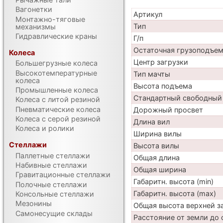
Вагонетки
Артикул
Монтажно-тяговые
Тип
механизмы
Гидравлические краны
Г/п
Остаточная грузоподъе
Колеса
Центр загрузки
Большегрузные колеса
Высокотемпературные
Тип мачты
колеса
Высота подъема
Промышленные колеса
Стандартный свободный
Колеса с литой резиной
Пневматические колеса
Дорожный просвет
Колеса с серой резиной
Длина вил
Колеса и ролики
Ширина вилы
Стеллажи
Высота вилы
Паллетные стеллажи
Общая длина
Набивные стеллажи
Общая ширина
Гравитационные стеллажи
Габаритн. высота (min)
Полочные стеллажи
Габаритн. высота (max)
Консольные стеллажи
Мезонины
Общая высота верхней 
Самонесущие склады
Расстояние от земли до 