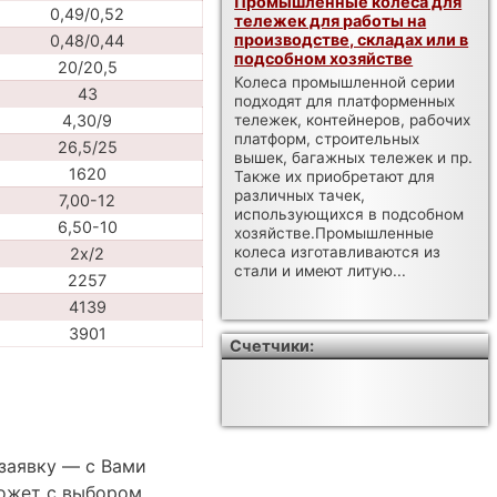
Промышленные колеса для
0,49/0,52
тележек для работы на
производстве, складах или в
0,48/0,44
подсобном хозяйстве
20/20,5
Колеса промышленной серии
43
подходят для платформенных
4,30/9
тележек, контейнеров, рабочих
платформ, строительных
26,5/25
вышек, багажных тележек и пр.
1620
Также их приобретают для
различных тачек,
7,00-12
использующихся в подсобном
6,50-10
хозяйстве.Промышленные
колеса изготавливаются из
2x/2
стали и имеют литую...
2257
4139
3901
Счетчики:
 заявку — с Вами
ожет с выбором