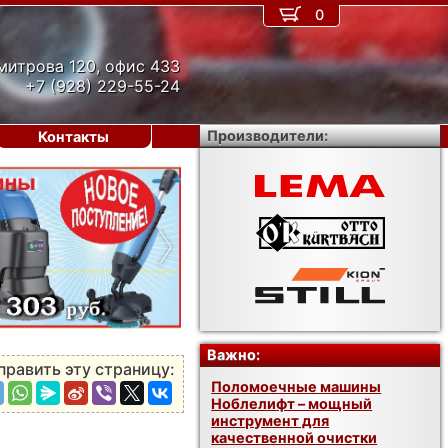
0
митрова 120, офис 433
+7 (928) 229-55-24
Производители:
Контакты
›
Важно:
править эту страницу:
Поломоечные машины
Ноблелифт – мощный
инструмент для
качественной очистки