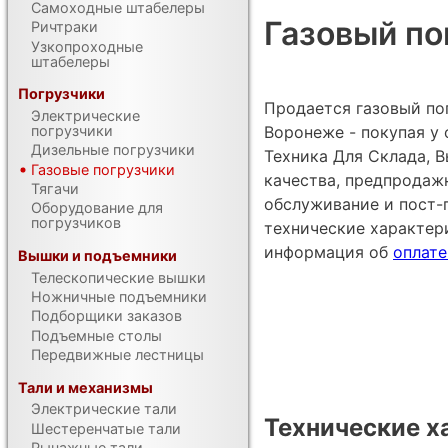
Самоходные штабелеры
Газовый пог
Ричтраки
Узкопроходные
штабелеры
Погрузчики
Продается газовый погр
Электрические
Воронеже - покупая у
погрузчики
Дизельные погрузчики
Техника Для Склада, В
Газовые погрузчики
качества, предпродаж
Тягачи
обслуживание и пост-
Оборудование для
погрузчиков
технические характе
информация об
оплате
Вышки и подъемники
Телескопические вышки
Ножничные подъемники
Подборщики заказов
Подъемные столы
Передвижные лестницы
Тали и механизмы
Электрические тали
Технические х
Шестеренчатые тали
Рычажные тали