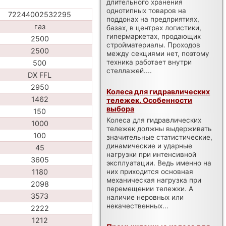
длительного хранения
однотипных товаров на
72244002532295
поддонах на предприятиях,
газ
базах, в центрах логистики,
гипермаркетах, продающих
2500
стройматериалы. Проходов
2500
между секциями нет, поэтому
техника работает внутри
500
стеллажей....
DX FFL
2950
Колеса для гидравлических
1462
тележек. Особенности
выбора
150
Колеса для гидравлических
1000
тележек должны выдерживать
100
значительные статистические,
динамические и ударные
45
нагрузки при интенсивной
3605
эксплуатации. Ведь именно на
них приходится основная
1180
механическая нагрузка при
2098
перемещении тележки. А
3573
наличие неровных или
некачественных...
2222
1212