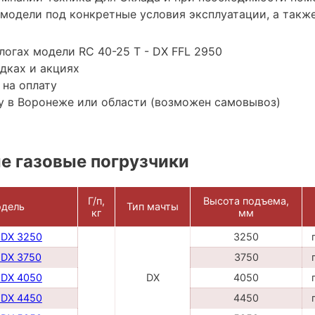
модели под конкретные условия эксплуатации, а также
логах модели RC 40-25 T - DX FFL 2950
дках и акциях
 на оплату
у в Воронеже или области (возможен самовывоз)
е газовые погрузчики
Г/п,
Высота подъема,
дель
Тип мачты
кг
мм
 DX 3250
3250
 DX 3750
3750
 DX 4050
DX
4050
 DX 4450
4450