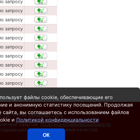
по запросу
по запросу
по запросу
по запросу
по запросу
по запросу
по запросу
по запросу
по запросу
по запросу
пользует файлы cookie, обеспечивающие его
ние и анонимную статистику посещений. Продолжая
 сайта, вы соглашаетесь с использованием файлов
55-24
,
E-mail:
zakaz@pt-36.ru
okie и
Политикой конфиденциальности
убличной офертой.
Политика конфиденциальности
.
 ухудшающие ее эксплуатационные качества.
ОК