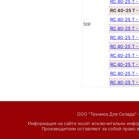
RC 40-25 T -
RC 40-25 T -
RC 40-25 T -
Still
RC 40-25 T -
RC 40-25 T -
RC 40-25 T -
RC 40-25 T -
RC 40-25 T -
RC 40-25 T -
RC 40-25 T -
ООО "Техника Для Склада" 
Информация на сайте носит исключительно инфор
Производители оставляют за собой право в