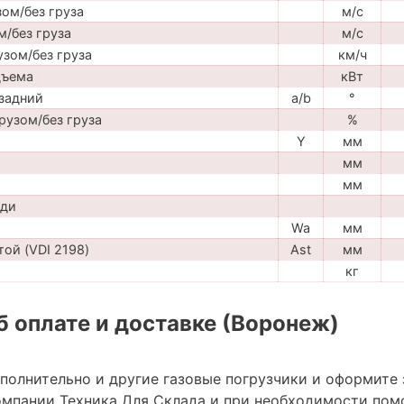
ом/без груза
м/с
м/без груза
м/с
узом/без груза
км/ч
дъема
кВт
задний
a/b
°
рузом/без груза
%
Y
мм
мм
мм
ади
Wa
мм
ой (VDI 2198)
Ast
мм
кг
 оплате и доставке (Воронеж)
ополнительно и другие газовые погрузчики и оформите
мпании Техника Для Склада и при необходимости пом