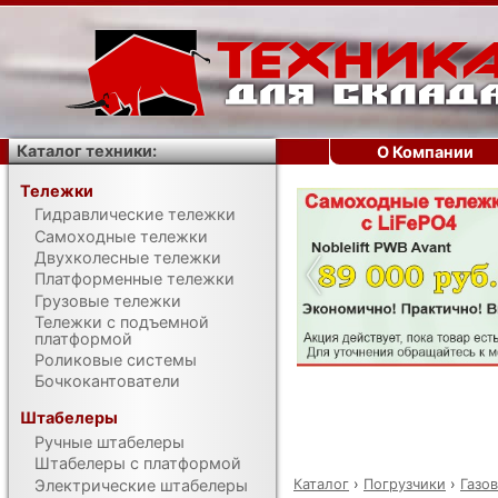
Каталог техники:
О Компании
Тележки
Гидравлические тележки
‹
Самоходные тележки
Двухколесные тележки
Платформенные тележки
Грузовые тележки
Тележки с подъемной
платформой
Роликовые системы
Бочкокантователи
Штабелеры
Ручные штабелеры
Штабелеры с платформой
Каталог
›
Погрузчики
›
Газо
Электрические штабелеры