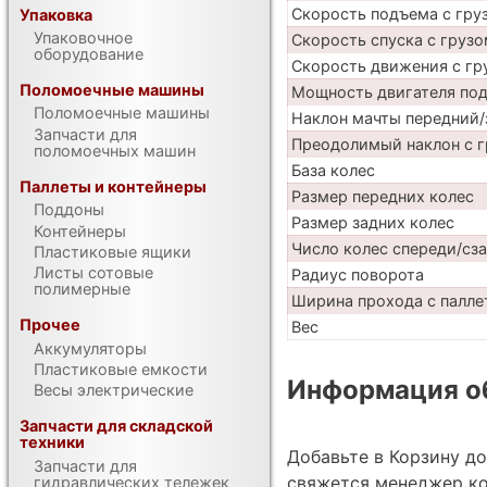
Скорость подъема с груз
Упаковка
Упаковочное
Скорость спуска с грузо
оборудование
Скорость движения с гр
Поломоечные машины
Мощность двигателя по
Поломоечные машины
Наклон мачты передний/
Запчасти для
Преодолимый наклон с г
поломоечных машин
База колес
Паллеты и контейнеры
Размер передних колес
Поддоны
Размер задних колес
Контейнеры
Число колес спереди/сз
Пластиковые ящики
Листы сотовые
Радиус поворота
полимерные
Ширина прохода с паллет
Прочее
Вес
Аккумуляторы
Пластиковые емкости
Информация об
Весы электрические
Запчасти для складской
техники
Добавьте в Корзину д
Запчасти для
свяжется менеджер ко
гидравлических тележек