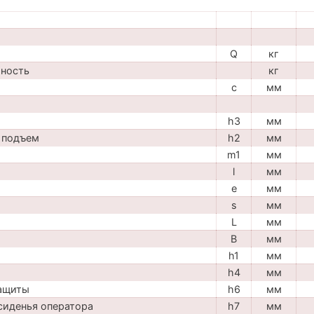
Q
кг
мность
кг
c
мм
h3
мм
 подъем
h2
мм
m1
мм
l
мм
e
мм
s
мм
L
мм
B
мм
h1
мм
h4
мм
защиты
h6
мм
сиденья оператора
h7
мм