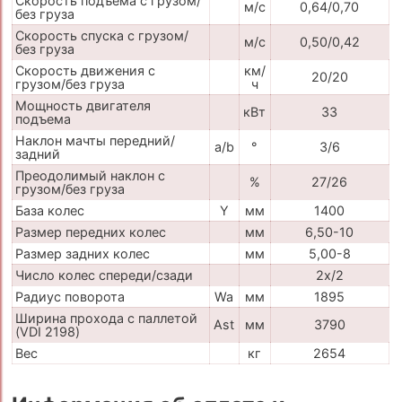
Скорость подъема с грузом/
м/с
0,64/0,70
без груза
Скорость спуска с грузом/
м/с
0,50/0,42
без груза
Скорость движения с
км/
20/20
грузом/без груза
ч
Мощность двигателя
кВт
33
подъема
Наклон мачты передний/
a/b
°
3/6
задний
Преодолимый наклон с
%
27/26
грузом/без груза
База колес
Y
мм
1400
Размер передних колес
мм
6,50-10
Размер задних колес
мм
5,00-8
Число колес спереди/сзади
2x/2
Радиус поворота
Wa
мм
1895
Ширина прохода с паллетой
Ast
мм
3790
(VDI 2198)
Вес
кг
2654