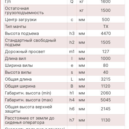
Г/п
Q
кг
1600
Остаточная
кг
1500
грузоподъемность
Центр загрузки
c
мм
500
Тип мачты
TX
Высота подъема
h3
мм
4470
Стандартный свободный
h2
мм
1505
подъем
Дорожный просвет
m1
мм
127
Длина вил
l
мм
1000
Ширина вилы
e
мм
80
Высота вилы
s
мм
40
Общая длина
L
мм
3215
Общая ширина
B
мм
1120
Габаритн. высота (min)
h1
мм
2060
Габаритн. высота (max)
h4
мм
5045
Общая высота верхней
h6
мм
2145
защиты
Расстояние от земли до
h7
мм
1130
сиденья оператора