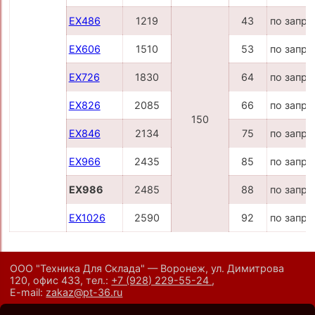
EX486
1219
43
по запро
EX606
1510
53
по запро
EX726
1830
64
по запро
EX826
2085
66
по запро
150
EX846
2134
75
по запро
EX966
2435
85
по запро
EX986
2485
88
по запро
EX1026
2590
92
по запро
ООО "Техника Для Склада" — Воронеж, ул. Димитрова
120, офис 433,
тел.:
+7 (928) 229-55-24
,
E-mail:
zakaz@pt-36.ru