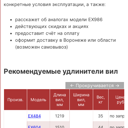
конкретные условия эксплуатации, а также:
расскажет об аналогах модели EX986
действующих скидках и акциях
предоставит счёт на оплату
оформит доставку в Воронеже или области
(возможен самовывоз)
Рекомендуемые удлинители вил
← Прокручивается →
Длина
Ширина
Вес,
Цена,
Произв.
Модель
вил,
вил,
кг
руб.
мм
мм
EX484
1219
35
по запро
EX604
1510
44
по запро