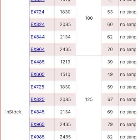
EX724
1830
53
по запро
100
EX824
2085
60
по запро
EX844
2134
62
по запро
EX964
2435
70
по запро
EX485
1219
39
по запро
EX605
1510
49
по запро
EX725
1830
59
по запро
EX825
2085
125
67
по запро
InStock
EX845
2134
69
по запро
EX965
2435
79
по запро
EX985
2485
82
по запро