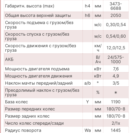
3473-
Габаритн. высота (max)
h4
мм
6688
Общая высота верхней защиты
h6
мм
2050
Скорость подъема с грузом/без
м/с
0,30/0,54
груза
Скорость спуска с грузом/без
м/с
0,54/0,60
груза
Скорость движения с грузом/без
км/
12,0/12,5
груза
ч
В/
24/575-
АКБ
Ач
1000
Мощность двигателя подъема
кВт
7,6
Мощность двигателя движения
кВт
4,9
Наклон мачты передний/задний
a/b
°
3/5
Преодолимый наклон с грузом/без
%
∗
груза
База колес
Y
мм
1190
Размер передних колес
мм
180/70-8
Размер задних колес
мм
180/70-8
Число колес спереди/сзади
2/1x
Радиус поворота
Wa
мм
1445