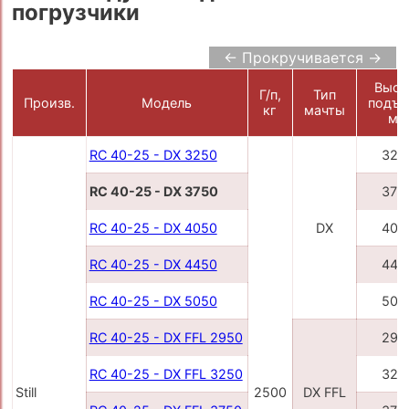
погрузчики
← Прокручивается →
Высо
Г/п,
Тип
Произв.
Модель
подъе
кг
мачты
мм
RC 40-25 - DX 3250
325
RC 40-25 - DX 3750
375
RC 40-25 - DX 4050
DX
405
RC 40-25 - DX 4450
445
RC 40-25 - DX 5050
505
RC 40-25 - DX FFL 2950
295
RC 40-25 - DX FFL 3250
325
Still
2500
DX FFL