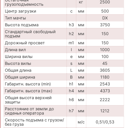
кг
2500
грузоподъемность
Центр загрузки
c
мм
500
Тип мачты
DX
Высота подъема
h3
мм
3750
Стандартный свободный
h2
мм
150
подъем
Дорожный просвет
m1
мм
150
Длина вил
l
мм
1000
Ширина вилы
e
мм
100
Высота вилы
s
мм
45
Общая длина
L
мм
3605
Общая ширина
B
мм
1180
Габаритн. высота (min)
h1
мм
2543
Габаритн. высота (max)
h4
мм
4373
Общая высота верхней
h6
мм
2222
защиты
Расстояние от земли до
h7
мм
1212
сиденья оператора
Скорость подъема с грузом/
м/с
0,51/0,53
без груза