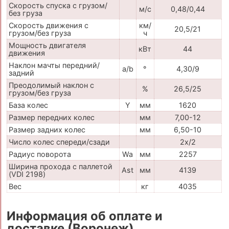
Скорость спуска с грузом/
м/с
0,48/0,44
без груза
Скорость движения с
км/
20,5/21
грузом/без груза
ч
Мощность двигателя
кВт
44
движения
Наклон мачты передний/
a/b
°
4,30/9
задний
Преодолимый наклон с
%
26,5/25
грузом/без груза
База колес
Y
мм
1620
Размер передних колес
мм
7,00-12
Размер задних колес
мм
6,50-10
Число колес спереди/сзади
2x/2
Радиус поворота
Wa
мм
2257
Ширина прохода с паллетой
Ast
мм
4139
(VDI 2198)
Вес
кг
4035
Информация об оплате и
доставке (Воронеж)