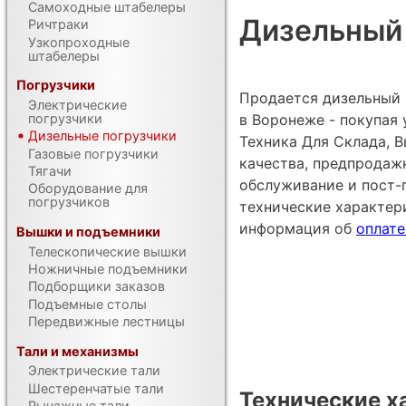
Самоходные штабелеры
Дизельный п
Ричтраки
Узкопроходные
штабелеры
Погрузчики
Продается дизельный п
Электрические
в Воронеже - покупая
погрузчики
Дизельные погрузчики
Техника Для Склада, В
Газовые погрузчики
качества, предпродаж
Тягачи
обслуживание и пост-
Оборудование для
погрузчиков
технические характе
информация об
оплате
Вышки и подъемники
Телескопические вышки
Ножничные подъемники
Подборщики заказов
Подъемные столы
Передвижные лестницы
Тали и механизмы
Электрические тали
Шестеренчатые тали
Технические х
Рычажные тали