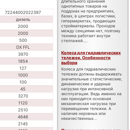
длительного хранения
однотипных товаров на
поддонах на предприятиях,
72244002022397
базах, в центрах логистики,
дизель
гипермаркетах, продающих
стройматериалы. Проходов
2000
между секциями нет, поэтому
2000
техника работает внутри
500
стеллажей....
DX FFL
Колеса для гидравлических
3970
тележек. Особенности
1854
выбора
127
Колеса для гидравлических
тележек должны выдерживать
1000
значительные статистические,
100
динамические и ударные
нагрузки при интенсивной
45
эксплуатации. Ведь именно на
3270
них приходится основная
1120
механическая нагрузка при
перемещении тележки. А
2510
наличие неровных или
4646
некачественных...
2145