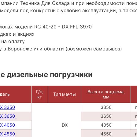
мпании Техника Для Склада и при необходимости пом
модели под конкретные условия эксплуатации, а также
логах модели RC 40-20 - DX FFL 3970
дках и акциях
 на оплату
у в Воронеже или области (возможен самовывоз)
е дизельные погрузчики
Г/п,
Высота подъема,
дель
Тип мачты
кг
мм
DX 3350
3350
DX 3650
3650
DX 4050
DX
4050
DX 4550
4550