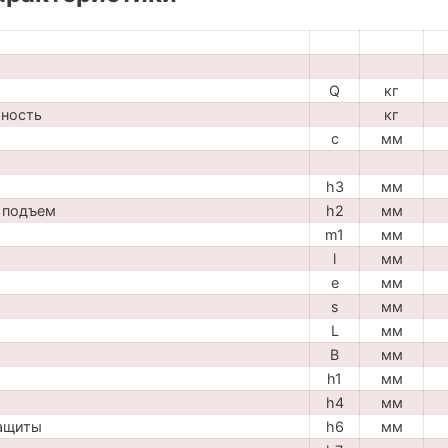
Q
кг
мность
кг
c
мм
h3
мм
 подъем
h2
мм
m1
мм
l
мм
e
мм
s
мм
L
мм
B
мм
h1
мм
h4
мм
защиты
h6
мм