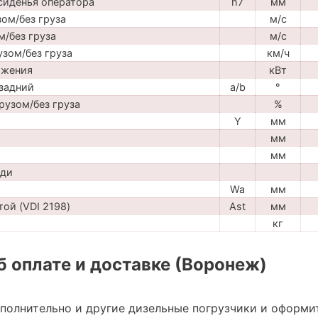
сиденья оператора
h7
мм
ом/без груза
м/с
м/без груза
м/с
узом/без груза
км/ч
ижения
кВт
задний
a/b
°
рузом/без груза
%
Y
мм
мм
мм
ади
Wa
мм
ой (VDI 2198)
Ast
мм
кг
 оплате и доставке (Воронеж)
ополнительно и другие дизельные погрузчики и оформи