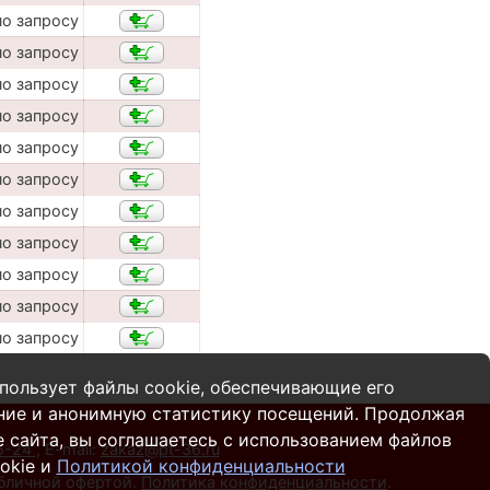
по запросу
по запросу
по запросу
по запросу
по запросу
по запросу
по запросу
по запросу
по запросу
по запросу
по запросу
пользует файлы cookie, обеспечивающие его
ние и анонимную статистику посещений. Продолжая
 сайта, вы соглашаетесь с использованием файлов
55-24
,
E-mail:
zakaz@pt-36.ru
okie и
Политикой конфиденциальности
убличной офертой.
Политика конфиденциальности
.