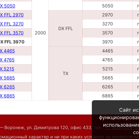
DX 5050
5050
X FFL 2970
2970
X FFL 3270
3270
DX FFL
X FFL 3570
2000
3570
DX FFL 3970
3970
TX 4465
4465
TX 4765
4765
TX 5215
5215
TX
TX 5665
5665
TX 6265
6265
TX 6865
6865
Сайт ис
функционирова
использование
— Воронеж, ул. Димитрова 120, офис 433,
тел.:
+7 (928) 229-
co
мационный характер и ни при каких условиях не является п