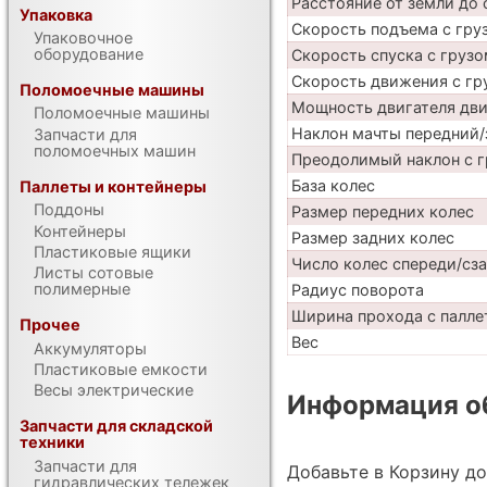
Расстояние от земли до 
Упаковка
Скорость подъема с груз
Упаковочное
оборудование
Скорость спуска с грузо
Скорость движения с гр
Поломоечные машины
Мощность двигателя дв
Поломоечные машины
Наклон мачты передний/
Запчасти для
поломоечных машин
Преодолимый наклон с г
База колес
Паллеты и контейнеры
Поддоны
Размер передних колес
Контейнеры
Размер задних колес
Пластиковые ящики
Число колес спереди/сз
Листы сотовые
полимерные
Радиус поворота
Ширина прохода с паллет
Прочее
Вес
Аккумуляторы
Пластиковые емкости
Весы электрические
Информация об
Запчасти для складской
техники
Запчасти для
Добавьте в Корзину д
гидравлических тележек