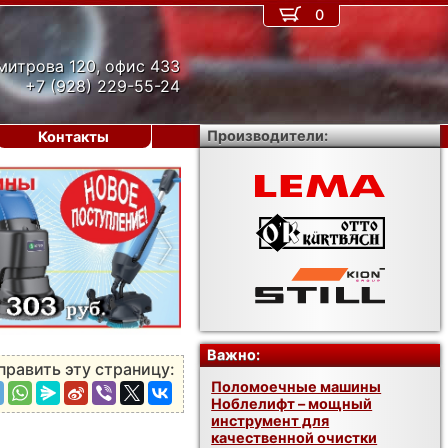
0
митрова 120, офис 433
+7 (928) 229-55-24
Производители:
Контакты
›
Важно:
править эту страницу:
Поломоечные машины
Ноблелифт – мощный
инструмент для
качественной очистки