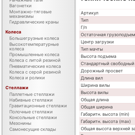
Вагонетки
Монтажно-тяговые
Артикул
механизмы
Тип
Гидравлические краны
Г/п
Колеса
Остаточная грузоподъе
Большегрузные колеса
Центр загрузки
Высокотемпературные
колеса
Тип мачты
Промышленные колеса
Высота подъема
Колеса с литой резиной
Стандартный свободный
Пневматические колеса
Дорожный просвет
Колеса с серой резиной
Колеса и ролики
Длина вил
Ширина вилы
Стеллажи
Высота вилы
Паллетные стеллажи
Общая длина
Набивные стеллажи
Гравитационные стеллажи
Общая ширина
Полочные стеллажи
Габаритн. высота (min)
Консольные стеллажи
Габаритн. высота (max)
Мезонины
Общая высота верхней 
Самонесущие склады