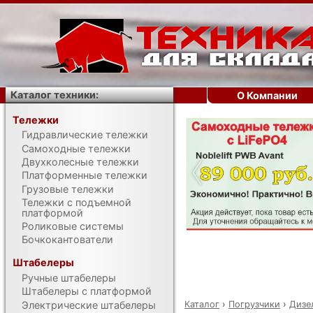
Каталог техники:
О Компании
Тележки
Гидравлические тележки
‹
Самоходные тележки
Двухколесные тележки
Платформенные тележки
Грузовые тележки
Тележки с подъемной
платформой
Роликовые системы
Бочкокантователи
Штабелеры
Ручные штабелеры
Штабелеры с платформой
Каталог
›
Погрузчики
›
Дизе
Электрические штабелеры