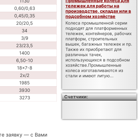
Промышленные колеса для
1130
тележек для работы на
0,60/0,63
производстве, складах или в
0,45/0,35
подсобном хозяйстве
20/20,5
Колеса промышленной серии
подходят для платформенных
34
тележек, контейнеров, рабочих
3/9
платформ, строительных
вышек, багажных тележек и пр.
23/23,5
Также их приобретают для
1400
различных тачек,
использующихся в подсобном
6,50-10
хозяйстве.Промышленные
18x7-8
колеса изготавливаются из
2x/2
стали и имеют литую...
1985
3930
Счетчики:
3273
те заявку — с Вами