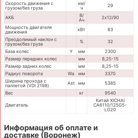
Скорость движения с
км/
29
грузом/без груза
ч
В/
АКБ
2х12/90
Ач
Мощность двигателя
кВт
83
движения
Преодолимый наклон с
%
32
грузом/без груза
База колес
Y
мм
2300
Размер передних колес
мм
8,25-15
Размер задних колес
мм
8,25-15
Радиус поворота
Wa
мм
3370
Ширина прохода с
Ast
мм
5385
паллетой (VDI 2198)
Вес
кг
9540
Китай XICHAI
Двигатель
CA6110/125G5-
LG20
Информация об оплате и
доставке (Воронеж)