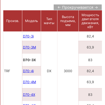
← Прокручивается →
Мощность
Высота
Тип
двигателя
Произв.
Модель
подъема,
мачты
движения,
мм
кВт
D70-3i
82,4
D70-3M
63,9
D70-3X
83
TRF
D70-4i
DX
3000
82,4
D70-4M
63,9
D70-4X
83