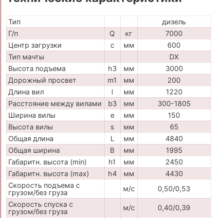
Тип
дизель
Г/п
Q
кг
7000
Центр загрузки
c
мм
600
Тип мачты
DX
Высота подъема
h3
мм
3000
Дорожный просвет
m1
мм
200
Длина вил
l
мм
1220
Расстояние между вилами
b3
мм
300-1805
Ширина вилы
e
мм
150
Высота вилы
s
мм
65
Общая длина
L
мм
4840
Общая ширина
B
мм
1995
Габаритн. высота (min)
h1
мм
2450
Габаритн. высота (max)
h4
мм
4430
Скорость подъема с
м/с
0,50/0,53
грузом/без груза
Скорость спуска с
м/с
0,40/0,39
грузом/без груза