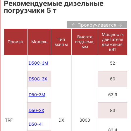
Рекомендуемые дизельные
погрузчики 5 т
← Прокручивается →
Мощность
Высота
Тип
двигателя
Произв.
Модель
подъема,
мачты
движения,
мм
кВт
D50С-3M
52
D50С-3X
60
D50-3M
63,9
D50-3X
83
TRF
DX
3000
D50-4i
82,4