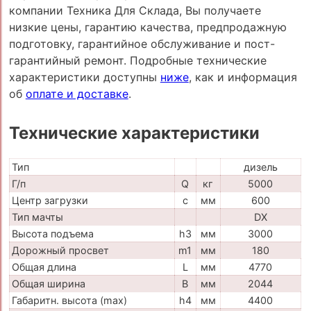
компании Техника Для Склада, Вы получаете
низкие цены, гарантию качества, предпродажную
подготовку, гарантийное обслуживание и пост-
гарантийный ремонт. Подробные технические
характеристики доступны
ниже
, как и информация
об
оплате и доставке
.
Технические характеристики
Тип
дизель
Г/п
Q
кг
5000
Центр загрузки
c
мм
600
Тип мачты
DX
Высота подъема
h3
мм
3000
Дорожный просвет
m1
мм
180
Общая длина
L
мм
4770
Общая ширина
B
мм
2044
Габаритн. высота (max)
h4
мм
4400