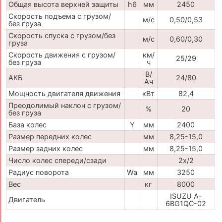
Общая высота верхней защиты
h6
мм
2450
Скорость подъема с грузом/
м/с
0,50/0,53
без груза
Скорость спуска с грузом/без
м/с
0,60/0,30
груза
Скорость движения с грузом/
км/
25/29
без груза
ч
В/
АКБ
24/80
Ач
Мощность двигателя движения
кВт
82,4
Преодолимый наклон с грузом/
%
20
без груза
База колес
Y
мм
2400
Размер передних колес
мм
8,25-15,0
Размер задних колес
мм
8,25-15,0
Число колес спереди/сзади
2x/2
Радиус поворота
Wa
мм
3250
Вес
кг
8000
ISUZU A-
Двигатель
6BG1QC-02