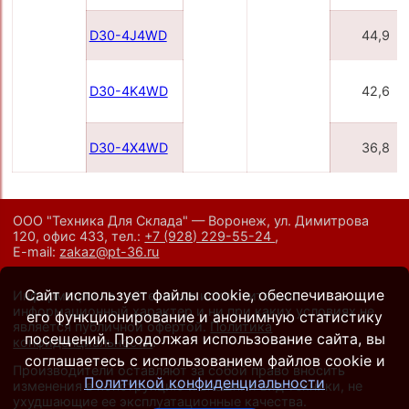
D30-4J4WD
44,9
D30-4K4WD
42,6
D30-4X4WD
36,8
ООО "Техника Для Склада" — Воронеж, ул. Димитрова
120, офис 433,
тел.:
+7 (928) 229-55-24
,
E-mail:
zakaz@pt-36.ru
Сайт использует файлы cookie, обеспечивающие
Информация на сайте носит исключительно
информационный характер и ни при каких условиях не
его функционирование и анонимную статистику
является публичной офертой.
Политика
посещений. Продолжая использование сайта, вы
конфиденциальности
.
соглашаетесь с использованием файлов cookie и
Производители оставляют за собой право вносить
Политикой конфиденциальности
изменения в конструкцию и внешний вид техники, не
ухудшающие ее эксплуатационные качества.