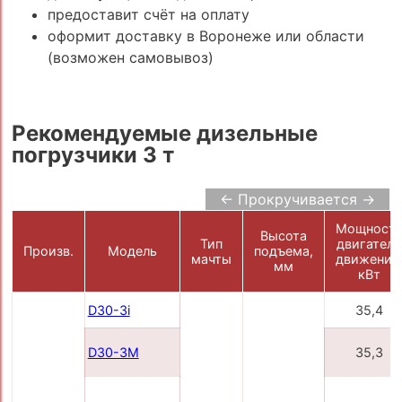
предоставит счёт на оплату
оформит доставку в Воронеже или области
(возможен самовывоз)
Рекомендуемые дизельные
погрузчики 3 т
← Прокручивается →
Мощност
Высота
Тип
двигателя
Произв.
Модель
подъема,
мачты
движения
мм
кВт
D30-3i
35,4
D30-3M
35,3