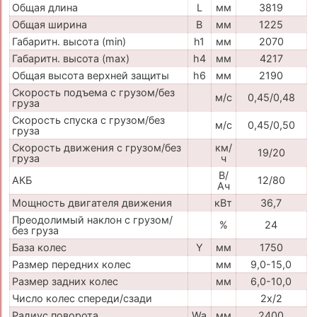
Общая длина
L
мм
3819
Общая ширина
B
мм
1225
Габаритн. высота (min)
h1
мм
2070
Габаритн. высота (max)
h4
мм
4217
Общая высота верхней защиты
h6
мм
2190
Скорость подъема с грузом/без
м/с
0,45/0,48
груза
Скорость спуска с грузом/без
м/с
0,45/0,50
груза
Скорость движения с грузом/без
км/
19/20
груза
ч
В/
АКБ
12/80
Ач
Мощность двигателя движения
кВт
36,7
Преодолимый наклон с грузом/
%
24
без груза
База колес
Y
мм
1750
Размер передних колес
мм
9,0-15,0
Размер задних колес
мм
6,0-10,0
Число колес спереди/сзади
2x/2
Радиус поворота
Wa
мм
2400