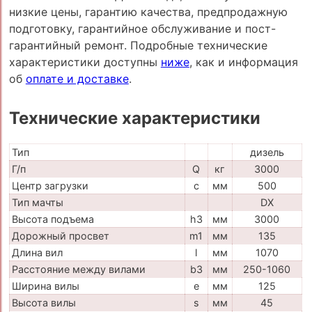
низкие цены, гарантию качества, предпродажную
подготовку, гарантийное обслуживание и пост-
гарантийный ремонт. Подробные технические
характеристики доступны
ниже
, как и информация
об
оплате и доставке
.
Технические характеристики
Тип
дизель
Г/п
Q
кг
3000
Центр загрузки
c
мм
500
Тип мачты
DX
Высота подъема
h3
мм
3000
Дорожный просвет
m1
мм
135
Длина вил
l
мм
1070
Расстояние между вилами
b3
мм
250-1060
Ширина вилы
e
мм
125
Высота вилы
s
мм
45