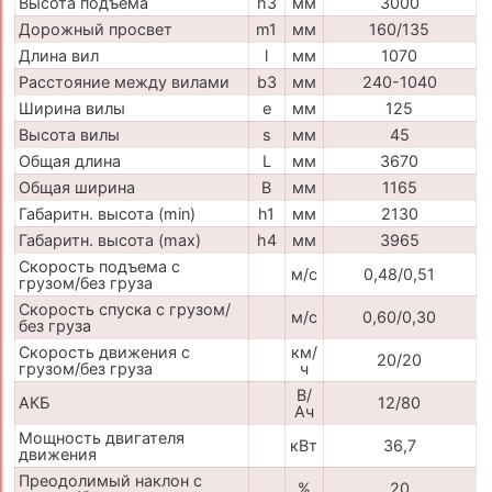
Высота подъема
h3
мм
3000
Дорожный просвет
m1
мм
160/135
Длина вил
l
мм
1070
Расстояние между вилами
b3
мм
240-1040
Ширина вилы
e
мм
125
Высота вилы
s
мм
45
Общая длина
L
мм
3670
Общая ширина
B
мм
1165
Габаритн. высота (min)
h1
мм
2130
Габаритн. высота (max)
h4
мм
3965
Скорость подъема с
м/с
0,48/0,51
грузом/без груза
Скорость спуска с грузом/
м/с
0,60/0,30
без груза
Скорость движения с
км/
20/20
грузом/без груза
ч
В/
АКБ
12/80
Ач
Мощность двигателя
кВт
36,7
движения
Преодолимый наклон с
%
20