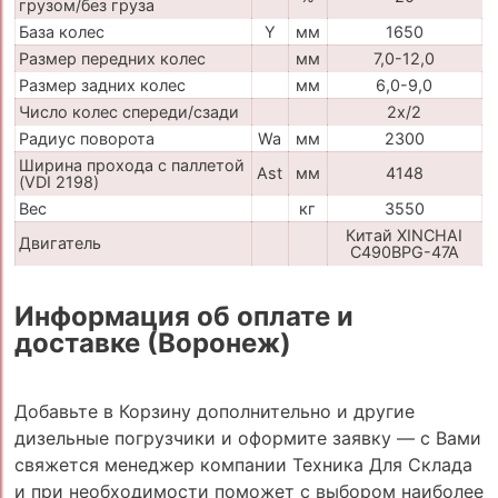
грузом/без груза
База колес
Y
мм
1650
Размер передних колес
мм
7,0-12,0
Размер задних колес
мм
6,0-9,0
Число колес спереди/сзади
2x/2
Радиус поворота
Wa
мм
2300
Ширина прохода с паллетой
Ast
мм
4148
(VDI 2198)
Вес
кг
3550
Китай XINCHAI
Двигатель
C490BPG-47A
Информация об оплате и
доставке (Воронеж)
Добавьте в Корзину дополнительно и другие
дизельные погрузчики и оформите заявку — с Вами
свяжется менеджер компании Техника Для Склада
и при необходимости поможет с выбором наиболее