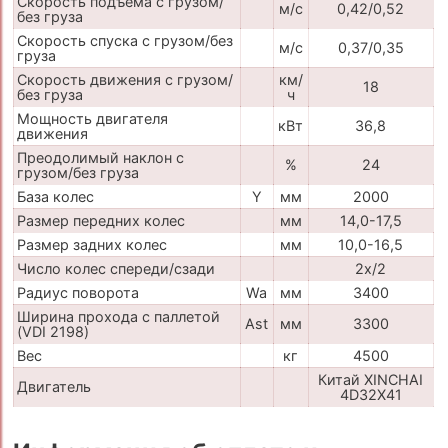
Скорость подъема с грузом/
м/с
0,42/0,52
без груза
Скорость спуска с грузом/без
м/с
0,37/0,35
груза
Скорость движения с грузом/
км/
18
без груза
ч
Мощность двигателя
кВт
36,8
движения
Преодолимый наклон с
%
24
грузом/без груза
База колес
Y
мм
2000
Размер передних колес
мм
14,0-17,5
Размер задних колес
мм
10,0-16,5
Число колес спереди/сзади
2x/2
Радиус поворота
Wa
мм
3400
Ширина прохода с паллетой
Ast
мм
3300
(VDI 2198)
Вес
кг
4500
Китай XINCHAI
Двигатель
4D32X41