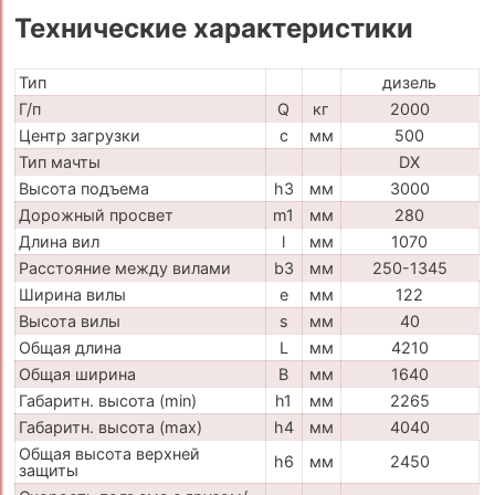
Технические характеристики
Тип
дизель
Г/п
Q
кг
2000
Центр загрузки
c
мм
500
Тип мачты
DX
Высота подъема
h3
мм
3000
Дорожный просвет
m1
мм
280
Длина вил
l
мм
1070
Расстояние между вилами
b3
мм
250-1345
Ширина вилы
e
мм
122
Высота вилы
s
мм
40
Общая длина
L
мм
4210
Общая ширина
B
мм
1640
Габаритн. высота (min)
h1
мм
2265
Габаритн. высота (max)
h4
мм
4040
Общая высота верхней
h6
мм
2450
защиты