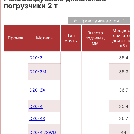
погрузчики 2 т
← Прокручивается →
Мощност
Высота
Тип
двигател
Произв.
Модель
подъема,
мачты
движения
мм
кВт
D20-3i
35,4
D20-3M
35,3
D20-3X
36,7
D20-4i
35,4
D20-4X
36,7
D20-4i2SWD
44