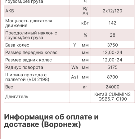
грузом/без груза
ч
В/
АКБ
2х12/120
Ач
Мощность двигателя
кВт
142
движения
Преодолимый наклон с
%
28
грузом/без груза
База колес
Y
мм
3750
Размер передних колес
мм
12,00-24
Размер задних колес
мм
12,00-24
Радиус поворота
Wa
мм
5175
Ширина прохода с
Ast
мм
8700
паллетой (VDI 2198)
Вес
кг
24000
Китай CUMMINS
Двигатель
QSB6.7-C190
Информация об оплате и
доставке (Воронеж)