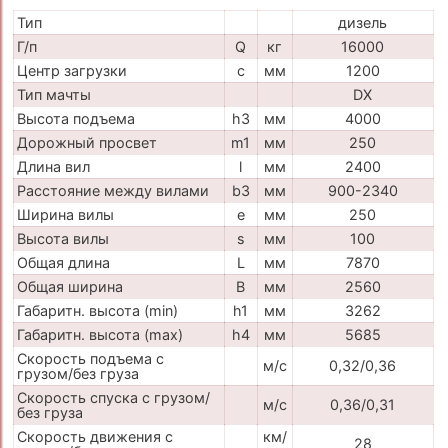
Тип
дизель
Г/п
Q
кг
16000
Центр загрузки
c
мм
1200
Тип мачты
DX
Высота подъема
h3
мм
4000
Дорожный просвет
m1
мм
250
Длина вил
l
мм
2400
Расстояние между вилами
b3
мм
900-2340
Ширина вилы
e
мм
250
Высота вилы
s
мм
100
Общая длина
L
мм
7870
Общая ширина
B
мм
2560
Габаритн. высота (min)
h1
мм
3262
Габаритн. высота (max)
h4
мм
5685
Скорость подъема с
м/с
0,32/0,36
грузом/без груза
Скорость спуска с грузом/
м/с
0,36/0,31
без груза
Скорость движения с
км/
28