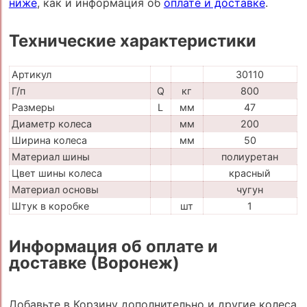
ниже
, как и информация об
оплате и доставке
.
Технические характеристики
Артикул
30110
Г/п
Q
кг
800
Размеры
L
мм
47
Диаметр колеса
мм
200
Ширина колеса
мм
50
Материал шины
полиуретан
Цвет шины колеса
красный
Материал основы
чугун
Штук в коробке
шт
1
Информация об оплате и
доставке (Воронеж)
Добавьте в Корзину дополнительно и другие колеса