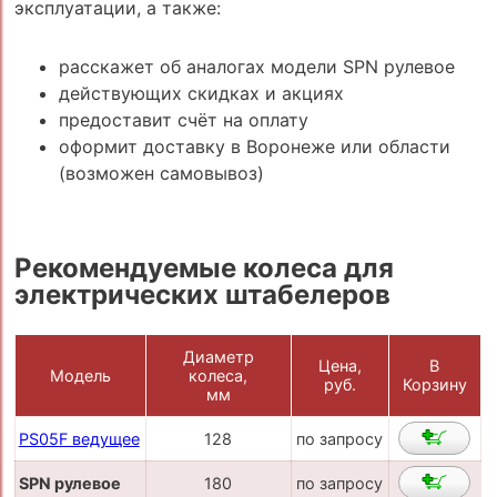
эксплуатации, а также:
расскажет об аналогах модели SPN рулевое
действующих скидках и акциях
предоставит счёт на оплату
оформит доставку в Воронеже или области
(возможен самовывоз)
Рекомендуемые колеса для
электрических штабелеров
Диаметр
Цена,
В
Модель
колеса,
руб.
Корзину
мм
PS05F ведущее
128
по запросу
SPN рулевое
180
по запросу