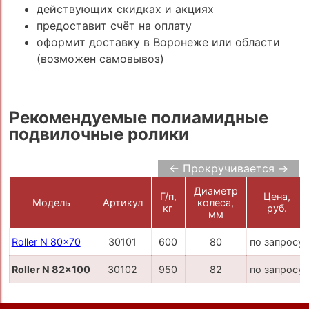
действующих скидках и акциях
предоставит счёт на оплату
оформит доставку в Воронеже или области
(возможен самовывоз)
Рекомендуемые полиамидные
подвилочные ролики
← Прокручивается →
Диаметр
Г/п,
Цена,
Модель
Артикул
колеса,
кг
руб.
мм
Roller N 80x70
30101
600
80
по запросу
Roller N 82x100
30102
950
82
по запросу