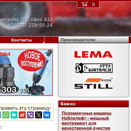
0
митрова 120, офис 433
+7 (928) 229-55-24
Производители:
Контакты
›
Важно:
править эту страницу:
Поломоечные машины
Ноблелифт – мощный
инструмент для
0
качественной очистки