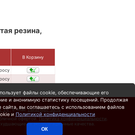
тая резина,
В Корзину
просу
просу
пользует файлы cookie, обеспечивающие его
ние и анонимную статистику посещений. Продолжая
 сайта, вы соглашаетесь с использованием файлов
55-24
,
E-mail:
zakaz@pt-36.ru
okie и
Политикой конфиденциальности
убличной офертой.
Политика конфиденциальности
.
 ухудшающие ее эксплуатационные качества.
ОК