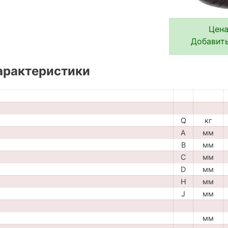
Цена
Добавить
арактеристики
Q
кг
A
мм
B
мм
C
мм
D
мм
H
мм
J
мм
мм