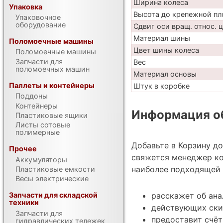
Ширина колеса
Упаковка
Высота до крепежной пл
Упаковочное
оборудование
Сдвиг оси вращ. относ. 
Материал шины
Поломоечные машины
Цвет шины колеса
Поломоечные машины
Запчасти для
Вес
поломоечных машин
Материал основы
Паллеты и контейнеры
Штук в коробке
Поддоны
Контейнеры
Информация об
Пластиковые ящики
Листы сотовые
полимерные
Добавьте в Корзину до
Прочее
свяжется менеджер ко
Аккумуляторы
наиболее подходящей 
Пластиковые емкости
Весы электрические
расскажет об ана
Запчасти для складской
техники
действующих ски
Запчасти для
предоставит счёт
гидравлических тележек