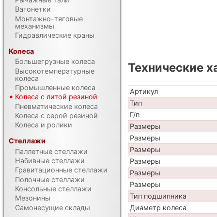
Вагонетки
Монтажно-тяговые
механизмы
Гидравлические краны
Колеса
Большегрузные колеса
Технические х
Высокотемпературные
колеса
Промышленные колеса
Артикул
Колеса с литой резиной
Тип
Пневматические колеса
Г/п
Колеса с серой резиной
Колеса и ролики
Размеры
Размеры
Стеллажи
Размеры
Паллетные стеллажи
Набивные стеллажи
Размеры
Гравитационные стеллажи
Размеры
Полочные стеллажи
Размеры
Консольные стеллажи
Тип подшипника
Мезонины
Самонесущие склады
Диаметр колеса