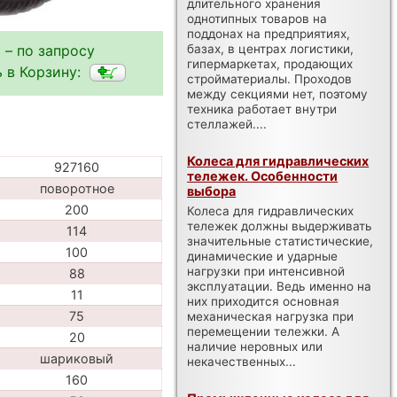
длительного хранения
однотипных товаров на
поддонах на предприятиях,
 – по запросу
базах, в центрах логистики,
гипермаркетах, продающих
 в Корзину:
стройматериалы. Проходов
между секциями нет, поэтому
техника работает внутри
стеллажей....
Колеса для гидравлических
927160
тележек. Особенности
поворотное
выбора
200
Колеса для гидравлических
тележек должны выдерживать
114
значительные статистические,
100
динамические и ударные
нагрузки при интенсивной
88
эксплуатации. Ведь именно на
11
них приходится основная
75
механическая нагрузка при
перемещении тележки. А
20
наличие неровных или
шариковый
некачественных...
160