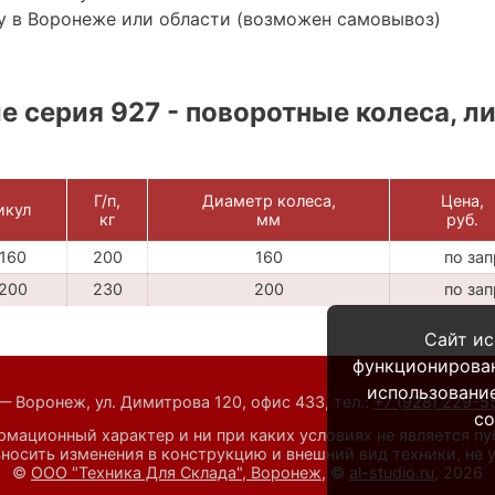
у в Воронеже или области (возможен самовывоз)
 серия 927 - поворотные колеса, ли
Г/п,
Диаметр колеса,
Цена,
икул
кг
мм
руб.
160
200
160
по за
200
230
200
по за
Сайт ис
функционирова
использование
— Воронеж, ул. Димитрова 120, офис 433,
тел.:
+7 (928) 229-
co
мационный характер и ни при каких условиях не является п
носить изменения в конструкцию и внешний вид техники, не
©
ООО "Техника Для Склада", Воронеж
, ©
al-studio.ru
, 2026