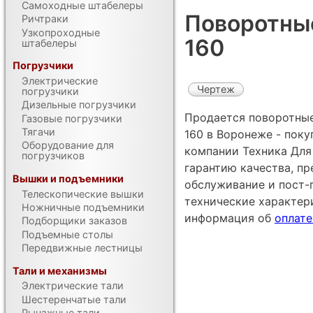
Самоходные штабелеры
Поворотные
Ричтраки
Узкопроходные
160
штабелеры
Погрузчики
Электрические
Чертеж
погрузчики
Дизельные погрузчики
Продается поворотные
Газовые погрузчики
Тягачи
160 в Воронеже - пок
Оборудование для
компании Техника Для 
погрузчиков
гарантию качества, п
Вышки и подъемники
обслуживание и пост-
Телескопические вышки
технические характе
Ножничные подъемники
информация об
оплате
Подборщики заказов
Подъемные столы
Передвижные лестницы
Тали и механизмы
Электрические тали
Шестеренчатые тали
Рычажные тали