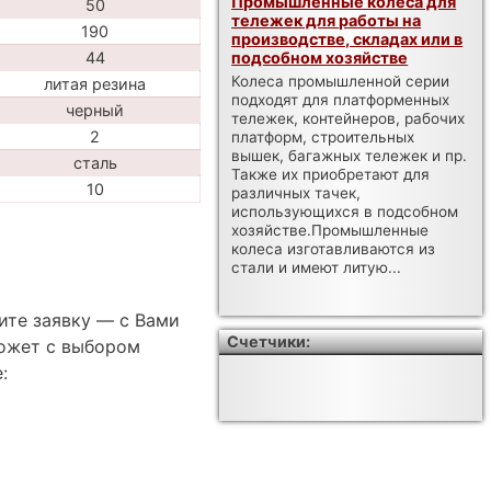
Промышленные колеса для
50
тележек для работы на
190
производстве, складах или в
подсобном хозяйстве
44
Колеса промышленной серии
литая резина
подходят для платформенных
черный
тележек, контейнеров, рабочих
2
платформ, строительных
вышек, багажных тележек и пр.
сталь
Также их приобретают для
10
различных тачек,
использующихся в подсобном
хозяйстве.Промышленные
колеса изготавливаются из
стали и имеют литую...
ите заявку — с Вами
Счетчики:
ожет с выбором
: