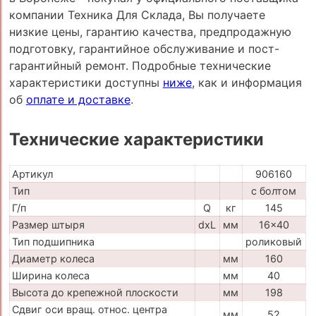
компании Техника Для Склада, Вы получаете
низкие цены, гарантию качества, предпродажную
подготовку, гарантийное обслуживание и пост-
гарантийный ремонт. Подробные технические
характеристики доступны
ниже
, как и информация
об
оплате и доставке
.
Технические характеристики
Артикул
906160
Тип
с болтом
Г/п
Q
кг
145
Размер штыря
dxL
мм
16x40
Тип подшипника
роликовый
Диаметр колеса
мм
160
Ширина колеса
мм
40
Высота до крепежной плоскости
мм
198
Сдвиг оси вращ. относ. центра
мм
52