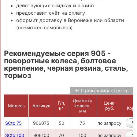
действующих скидках и акциях
предоставит счёт на оплату
оформит доставку в Воронеже или области
(возможен самовывоз)
Рекомендуемые серия 905 -
поворотные колеса, болтовое
крепление, черная резина, сталь,
тормоз
← Прокручивается →
Диаметр
Г/п,
Цена,
Модель
Артикул
колеса,
кг
руб.
Корз
мм
SCtb 75
906075
50
75
по запросу
SCtb 100
906100
70
100
по запросу