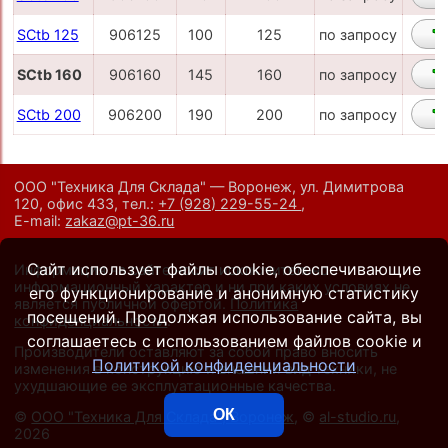
SCtb 125
906125
100
125
по запросу
SCtb 160
906160
145
160
по запросу
SCtb 200
906200
190
200
по запросу
ООО "Техника Для Склада" — Воронеж, ул. Димитрова
120, офис 433,
тел.:
+7 (928) 229-55-24
,
E-mail:
zakaz@pt-36.ru
Сайт использует файлы cookie, обеспечивающие
Информация на сайте носит исключительно
информационный характер и ни при каких условиях не
его функционирование и анонимную статистику
является публичной офертой.
Политика
посещений. Продолжая использование сайта, вы
конфиденциальности
.
соглашаетесь с использованием файлов cookie и
Производители оставляют за собой право вносить
Политикой конфиденциальности
изменения в конструкцию и внешний вид техники, не
ухудшающие ее эксплуатационные качества.
ОК
©
ООО "Техника Для Склада", Воронеж
, ©
al-studio.ru
,
2026