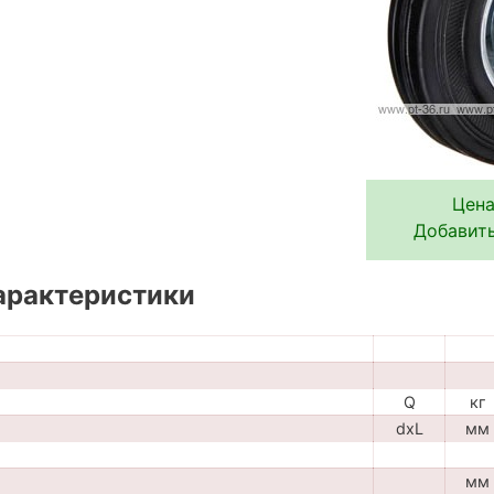
Цена
Добавить
арактеристики
Q
кг
dxL
мм
мм