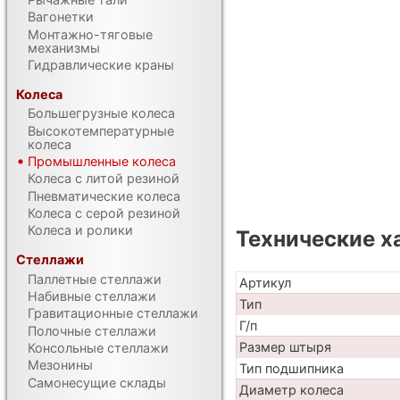
Вагонетки
Монтажно-тяговые
механизмы
Гидравлические краны
Колеса
Большегрузные колеса
Высокотемпературные
колеса
Промышленные колеса
Колеса с литой резиной
Пневматические колеса
Колеса с серой резиной
Колеса и ролики
Технические х
Стеллажи
Паллетные стеллажи
Артикул
Набивные стеллажи
Тип
Гравитационные стеллажи
Г/п
Полочные стеллажи
Размер штыря
Консольные стеллажи
Мезонины
Тип подшипника
Самонесущие склады
Диаметр колеса