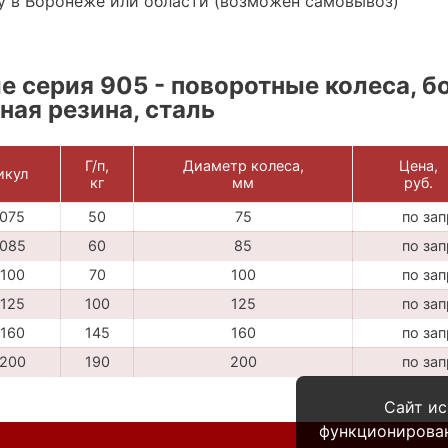
у в Воронеже или области (возможен самовывоз)
 серия 905 - поворотные колеса, б
ная резина, сталь
Г/п,
Диаметр колеса,
Цена,
икул
кг
мм
руб.
075
50
75
по за
085
60
85
по за
100
70
100
по за
125
100
125
по за
160
145
160
по за
200
190
200
по за
Сайт ис
функционирова