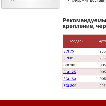
оформит доставк
Рекомендуемые
крепление, чер
Модель
Арт
SCt 75
905
SCt 85
905
SCt 100
905
SCt 125
905
SCt 160
905
SCt 200
905