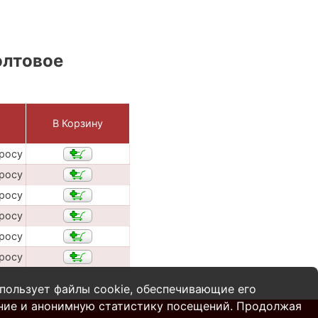
олтовое
В Корзину
просу
просу
просу
просу
просу
просу
пользует файлы cookie, обеспечивающие его
ние и анонимную статистику посещений. Продолжая