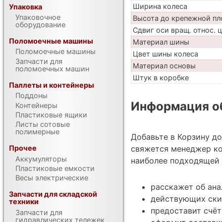
Ширина колеса
Упаковка
Упаковочное
Высота до крепежной пл
оборудование
Сдвиг оси вращ. относ. 
Поломоечные машины
Материал шины
Поломоечные машины
Цвет шины колеса
Запчасти для
Материал основы
поломоечных машин
Штук в коробке
Паллеты и контейнеры
Поддоны
Информация об
Контейнеры
Пластиковые ящики
Листы сотовые
полимерные
Добавьте в Корзину д
свяжется менеджер ко
Прочее
Аккумуляторы
наиболее подходящей 
Пластиковые емкости
Весы электрические
расскажет об ана
Запчасти для складской
действующих ски
техники
предоставит счёт
Запчасти для
гидравлических тележек