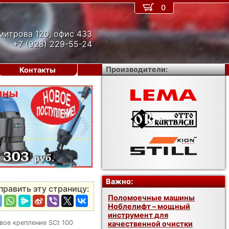
0
митрова 120, офис 433
+7 (928) 229-55-24
Производители:
Контакты
›
Важно:
править эту страницу:
Поломоечные машины
Ноблелифт – мощный
инструмент для
вое крепление SCt 100
качественной очистки