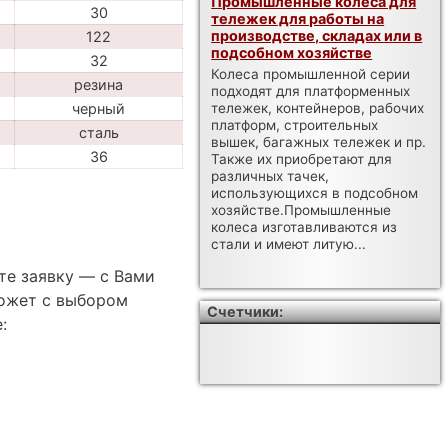
Промышленные колеса для
30
тележек для работы на
производстве, складах или в
122
подсобном хозяйстве
32
Колеса промышленной серии
резина
подходят для платформенных
черный
тележек, контейнеров, рабочих
платформ, строительных
сталь
вышек, багажных тележек и пр.
36
Также их приобретают для
различных тачек,
использующихся в подсобном
хозяйстве.Промышленные
колеса изготавливаются из
стали и имеют литую...
те заявку — с Вами
ожет с выбором
Счетчики:
: