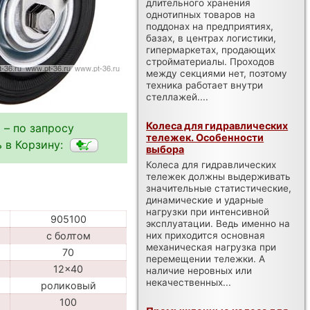
длительного хранения
однотипных товаров на
поддонах на предприятиях,
базах, в центрах логистики,
гипермаркетах, продающих
стройматериалы. Проходов
между секциями нет, поэтому
техника работает внутри
стеллажей....
Колеса для гидравлических
 – по запросу
тележек. Особенности
 в Корзину:
выбора
Колеса для гидравлических
тележек должны выдерживать
значительные статистические,
динамические и ударные
нагрузки при интенсивной
905100
эксплуатации. Ведь именно на
них приходится основная
с болтом
механическая нагрузка при
70
перемещении тележки. А
12x40
наличие неровных или
некачественных...
роликовый
100