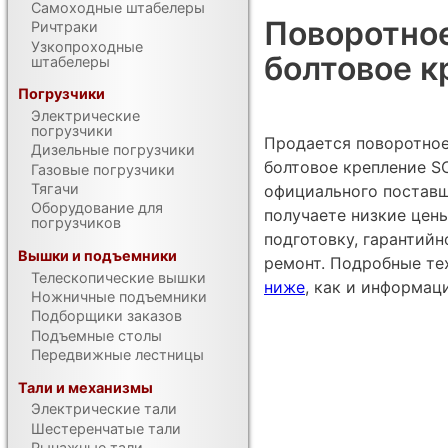
Самоходные штабелеры
Поворотное
Ричтраки
Узкопроходные
болтовое к
штабелеры
Погрузчики
Электрические
погрузчики
Продается поворотное
Дизельные погрузчики
болтовое крепление SC
Газовые погрузчики
Тягачи
официального поставщ
Оборудование для
получаете низкие цен
погрузчиков
подготовку, гарантий
Вышки и подъемники
ремонт. Подробные те
Телескопические вышки
ниже
, как и информац
Ножничные подъемники
Подборщики заказов
Подъемные столы
Передвижные лестницы
Тали и механизмы
Электрические тали
Шестеренчатые тали
Рычажные тали