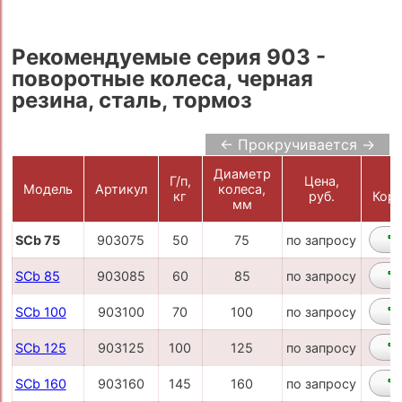
Рекомендуемые серия 903 -
поворотные колеса, черная
резина, сталь, тормоз
← Прокручивается →
Диаметр
Г/п,
Цена,
Модель
Артикул
колеса,
кг
руб.
Корз
мм
SCb 75
903075
50
75
по запросу
SCb 85
903085
60
85
по запросу
SCb 100
903100
70
100
по запросу
SCb 125
903125
100
125
по запросу
SCb 160
903160
145
160
по запросу