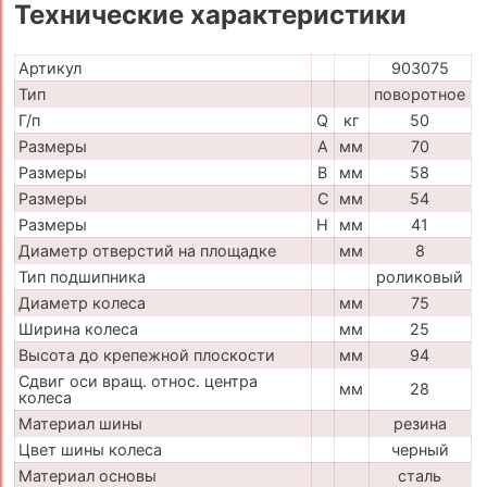
Технические характеристики
Артикул
903075
Тип
поворотное
Г/п
Q
кг
50
Размеры
A
мм
70
Размеры
B
мм
58
Размеры
C
мм
54
Размеры
H
мм
41
Диаметр отверстий на площадке
мм
8
Тип подшипника
роликовый
Диаметр колеса
мм
75
Ширина колеса
мм
25
Высота до крепежной плоскости
мм
94
Сдвиг оси вращ. относ. центра
мм
28
колеса
Материал шины
резина
Цвет шины колеса
черный
Материал основы
сталь