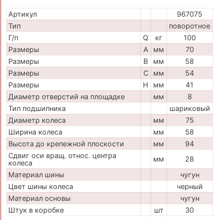
Артикул
967075
Тип
поворотное
Г/п
Q
кг
100
Размеры
A
мм
70
Размеры
B
мм
58
Размеры
C
мм
54
Размеры
H
мм
41
Диаметр отверстий на площадке
мм
8
Тип подшипника
шариковый
Диаметр колеса
мм
75
Ширина колеса
мм
58
Высота до крепежной плоскости
мм
94
Сдвиг оси вращ. относ. центра
мм
28
колеса
Материал шины
чугун
Цвет шины колеса
черный
Материал основы
чугун
Штук в коробке
шт
30