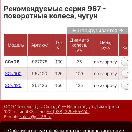
Рекомендуемые серия 967 -
поворотные колеса, чугун
← Прокручивается →
Диаметр
Г/п,
Цена,
Модель
Артикул
колеса,
кг
руб.
Корз
мм
SCs 75
967075
100
75
по запросу
SCs 100
967100
120
100
по запросу
SCs 125
967125
150
125
по запросу
ООО "Техника Для Склада" — Воронеж, ул. Димитрова
120, офис 433,
тел.:
+7 (928) 229-55-24
,
E-mail:
zakaz@pt-36.ru
Сайт использует файлы cookie, обеспечивающие
Информация на сайте носит исключительно