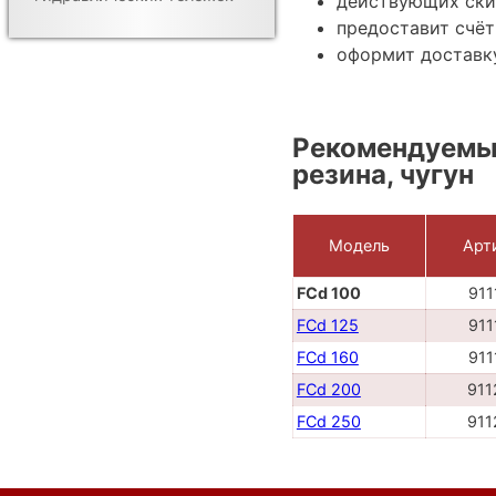
действующих ски
предоставит счёт
оформит доставк
Рекомендуемые
резина, чугун
Модель
Арт
FCd 100
911
FCd 125
911
FCd 160
911
FCd 200
911
FCd 250
911