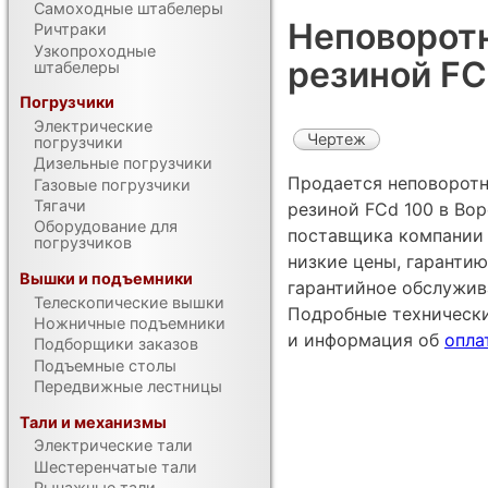
Самоходные штабелеры
Неповоротн
Ричтраки
Узкопроходные
резиной FC
штабелеры
Погрузчики
Электрические
Чертеж
погрузчики
Дизельные погрузчики
Продается неповоротн
Газовые погрузчики
Тягачи
резиной FCd 100 в Во
Оборудование для
поставщика компании 
погрузчиков
низкие цены, гарантию
Вышки и подъемники
гарантийное обслужив
Телескопические вышки
Подробные техническ
Ножничные подъемники
и информация об
опла
Подборщики заказов
Подъемные столы
Передвижные лестницы
Тали и механизмы
Электрические тали
Шестеренчатые тали
Рычажные тали