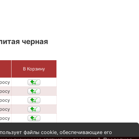
литая черная
В Корзину
просу
просу
просу
просу
просу
пользует файлы cookie, обеспечивающие его