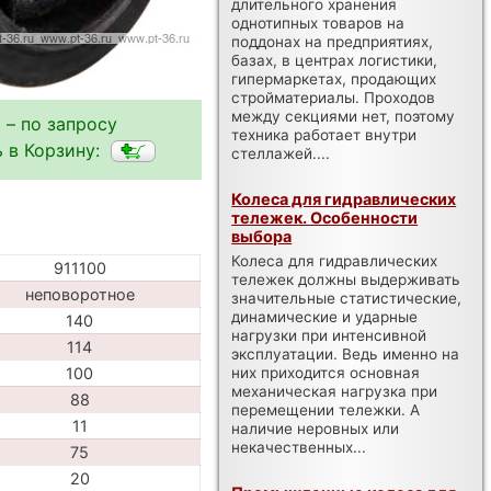
длительного хранения
однотипных товаров на
поддонах на предприятиях,
базах, в центрах логистики,
гипермаркетах, продающих
стройматериалы. Проходов
между секциями нет, поэтому
 – по запросу
техника работает внутри
 в Корзину:
стеллажей....
Колеса для гидравлических
тележек. Особенности
выбора
Колеса для гидравлических
911100
тележек должны выдерживать
неповоротное
значительные статистические,
динамические и ударные
140
нагрузки при интенсивной
114
эксплуатации. Ведь именно на
них приходится основная
100
механическая нагрузка при
88
перемещении тележки. А
11
наличие неровных или
некачественных...
75
20