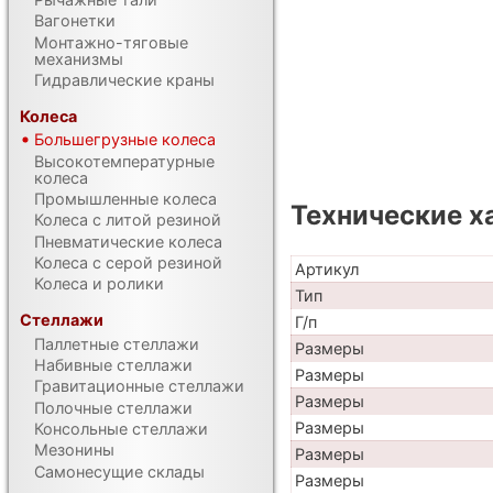
Вагонетки
Монтажно-тяговые
механизмы
Гидравлические краны
Колеса
Большегрузные колеса
Высокотемпературные
колеса
Промышленные колеса
Технические х
Колеса с литой резиной
Пневматические колеса
Колеса с серой резиной
Артикул
Колеса и ролики
Тип
Стеллажи
Г/п
Паллетные стеллажи
Размеры
Набивные стеллажи
Размеры
Гравитационные стеллажи
Размеры
Полочные стеллажи
Размеры
Консольные стеллажи
Мезонины
Размеры
Самонесущие склады
Размеры