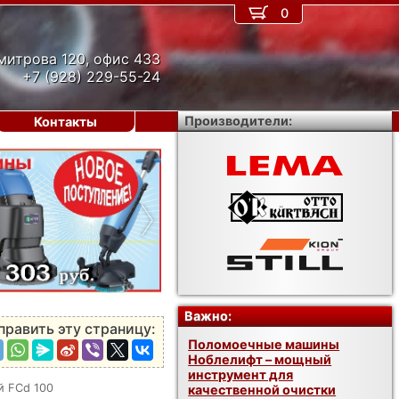
0
митрова 120, офис 433
+7 (928) 229-55-24
Производители:
Контакты
›
Важно:
править эту страницу:
Поломоечные машины
Ноблелифт – мощный
инструмент для
й FCd 100
качественной очистки