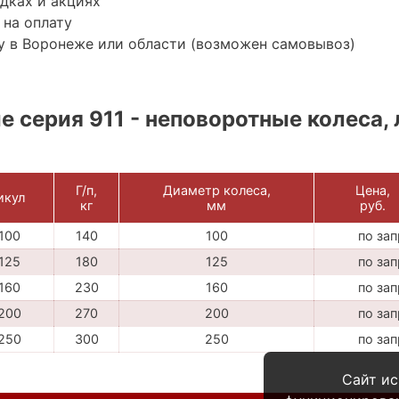
дках и акциях
 на оплату
у в Воронеже или области (возможен самовывоз)
 серия 911 - неповоротные колеса, 
Г/п,
Диаметр колеса,
Цена,
икул
кг
мм
руб.
100
140
100
по за
125
180
125
по за
160
230
160
по за
200
270
200
по за
250
300
250
по за
Сайт ис