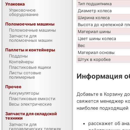
Тип подшипника
Упаковка
Упаковочное
Диаметр колеса
оборудование
Ширина колеса
Поломоечные машины
Высота до крепежной пл
Поломоечные машины
Материал шины
Запчасти для
Цвет шины колеса
поломоечных машин
Вес
Паллеты и контейнеры
Материал основы
Поддоны
Штук в коробке
Контейнеры
Пластиковые ящики
Листы сотовые
Информация об
полимерные
Прочее
Аккумуляторы
Добавьте в Корзину д
Пластиковые емкости
свяжется менеджер ко
Весы электрические
наиболее подходящей 
Запчасти для складской
техники
расскажет об ана
Запчасти для
гидравлических тележек