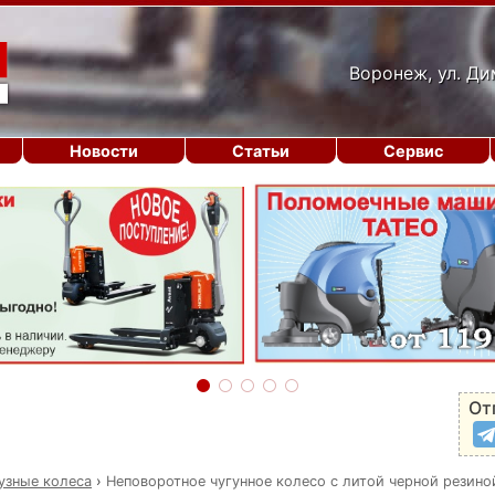
Воронеж, ул. Ди
Новости
Статьи
Сервис
От
узные колеса
›
Неповоротное чугунное колесо с литой черной резино