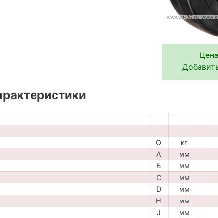
Цена
Добавить
арактеристики
Q
кг
A
мм
B
мм
C
мм
D
мм
H
мм
J
мм