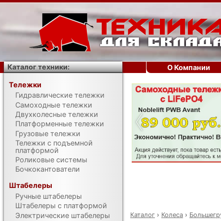
Каталог техники:
О Компании
Тележки
Гидравлические тележки
‹
Самоходные тележки
Двухколесные тележки
Платформенные тележки
Грузовые тележки
Тележки с подъемной
платформой
Роликовые системы
Бочкокантователи
Штабелеры
Ручные штабелеры
Штабелеры с платформой
Каталог
›
Колеса
›
Большегр
Электрические штабелеры