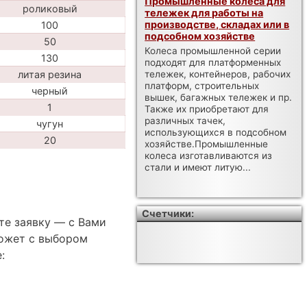
Промышленные колеса для
роликовый
тележек для работы на
производстве, складах или в
100
подсобном хозяйстве
50
Колеса промышленной серии
130
подходят для платформенных
литая резина
тележек, контейнеров, рабочих
платформ, строительных
черный
вышек, багажных тележек и пр.
1
Также их приобретают для
различных тачек,
чугун
использующихся в подсобном
20
хозяйстве.Промышленные
колеса изготавливаются из
стали и имеют литую...
Счетчики:
те заявку — с Вами
ожет с выбором
: