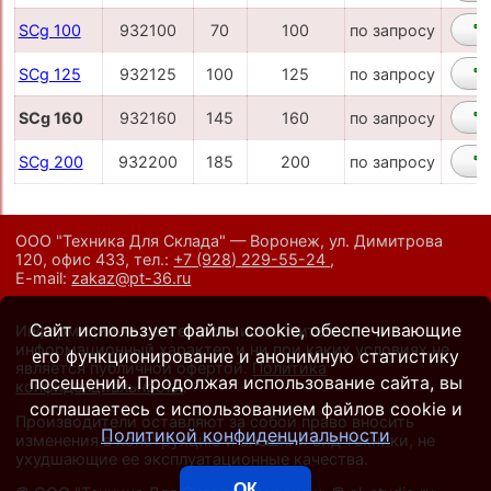
SCg 100
932100
70
100
по запросу
SCg 125
932125
100
125
по запросу
SCg 160
932160
145
160
по запросу
SCg 200
932200
185
200
по запросу
ООО "Техника Для Склада" — Воронеж, ул. Димитрова
120, офис 433,
тел.:
+7 (928) 229-55-24
,
E-mail:
zakaz@pt-36.ru
Сайт использует файлы cookie, обеспечивающие
Информация на сайте носит исключительно
информационный характер и ни при каких условиях не
его функционирование и анонимную статистику
является публичной офертой.
Политика
посещений. Продолжая использование сайта, вы
конфиденциальности
.
соглашаетесь с использованием файлов cookie и
Производители оставляют за собой право вносить
Политикой конфиденциальности
изменения в конструкцию и внешний вид техники, не
ухудшающие ее эксплуатационные качества.
ОК