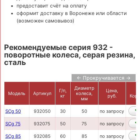
предоставит счёт на оплату
оформит доставку в Воронеже или области
(возможен самовывоз)
Рекомендуемые серия 932 -
поворотные колеса, серая резина,
сталь
← Прокручивается →
Диаметр
Г/п,
Цена,
Модель
Артикул
колеса,
кг
руб.
Корз
мм
SCg 50
932050
30
50
по запросу
SCg 75
932075
50
75
по запросу
SCg 85
932085
60
85
по запросу