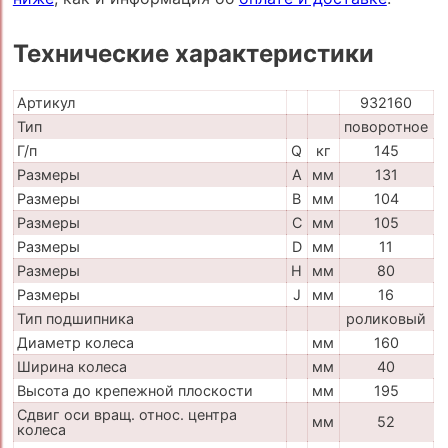
Технические характеристики
Артикул
932160
Тип
поворотное
Г/п
Q
кг
145
Размеры
A
мм
131
Размеры
B
мм
104
Размеры
C
мм
105
Размеры
D
мм
11
Размеры
H
мм
80
Размеры
J
мм
16
Тип подшипника
роликовый
Диаметр колеса
мм
160
Ширина колеса
мм
40
Высота до крепежной плоскости
мм
195
Сдвиг оси вращ. относ. центра
мм
52
колеса