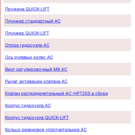
Пружина QUICK-LIFT
Плунжер стандартный AC
Плунжер QUICK-LIFT
Опора гидроузла AC
Ось рулевых колес AC
Винт регулировочный М8 AC
Рычаг активации клапана AC
Клапан распределительный AC-HPT20S в сборе
Корпус гидроузла AC
Корпус гидроузла QUICK-LIFT
Кольцо резиновое уплотнительное AC