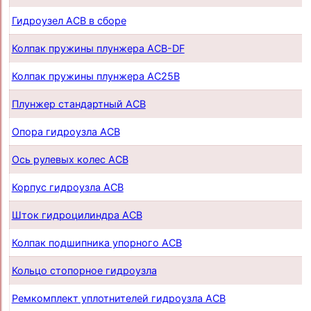
Гидроузел АСB в сборе
Колпак пружины плунжера ACB-DF
Колпак пружины плунжера AC25B
Плунжер стандартный ACB
Опора гидроузла ACB
Ось рулевых колес ACB
Корпус гидроузла ACB
Шток гидроцилиндра ACB
Колпак подшипника упорного ACB
Кольцо стопорное гидроузла
Ремкомплект уплотнителей гидроузла ACB