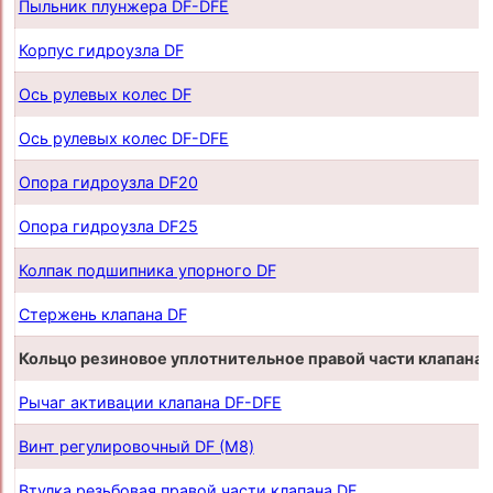
Пыльник плунжера DF-DFE
Корпус гидроузла DF
Ось рулевых колес DF
Ось рулевых колес DF-DFE
Опора гидроузла DF20
Опора гидроузла DF25
Колпак подшипника упорного DF
Стержень клапана DF
Кольцо резиновое уплотнительное правой части клапана
Рычаг активации клапана DF-DFE
Винт регулировочный DF (М8)
Втулка резьбовая правой части клапана DF