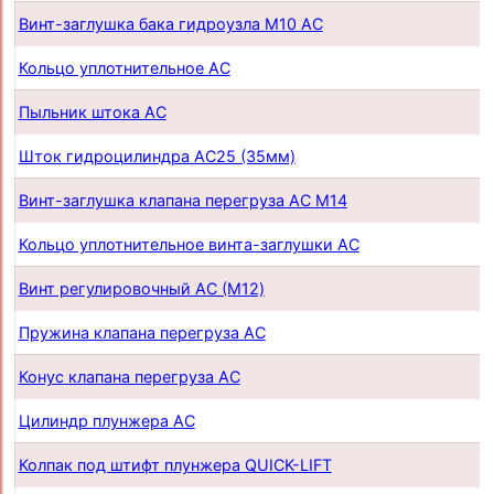
Винт-заглушка бака гидроузла М10 AC
Кольцо уплотнительное AC
Пыльник штока AС
Шток гидроцилиндра AC25 (35мм)
Винт-заглушка клапана перегруза AC М14
Кольцо уплотнительное винта-заглушки AC
Винт регулировочный AC (М12)
Пружина клапана перегруза AC
Конус клапана перегруза AC
Цилиндр плунжера AC
Колпак под штифт плунжера QUICK-LIFT